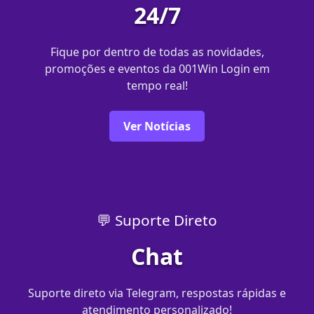
24/7
Fique por dentro de todas as novidades,
promoções e eventos da 001Win Login em
tempo real!
Ver Notícias
💬 Suporte Direto
Chat
Suporte direto via Telegram, respostas rápidas e
atendimento personalizado!