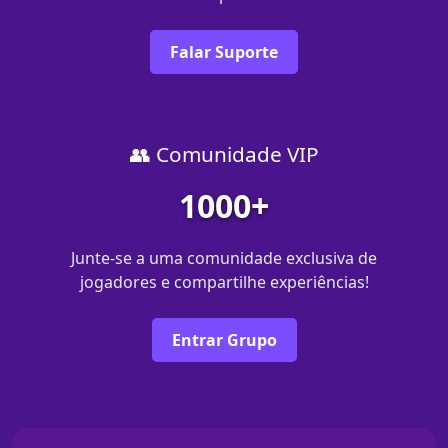
Falar Suporte
👥 Comunidade VIP
1000+
Junte-se a uma comunidade exclusiva de
jogadores e compartilhe experiências!
Entrar Grupo