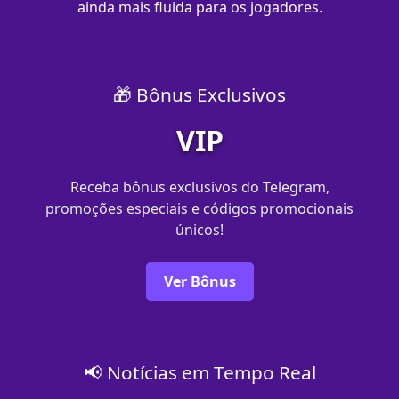
ainda mais fluida para os jogadores.
🎁 Bônus Exclusivos
VIP
Receba bônus exclusivos do Telegram,
promoções especiais e códigos promocionais
únicos!
Ver Bônus
📢 Notícias em Tempo Real