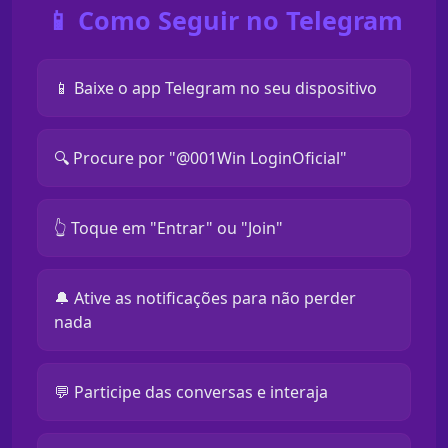
📱 Como Seguir no Telegram
📱 Baixe o app Telegram no seu dispositivo
🔍 Procure por "@001Win LoginOficial"
👆 Toque em "Entrar" ou "Join"
🔔 Ative as notificações para não perder
nada
💬 Participe das conversas e interaja