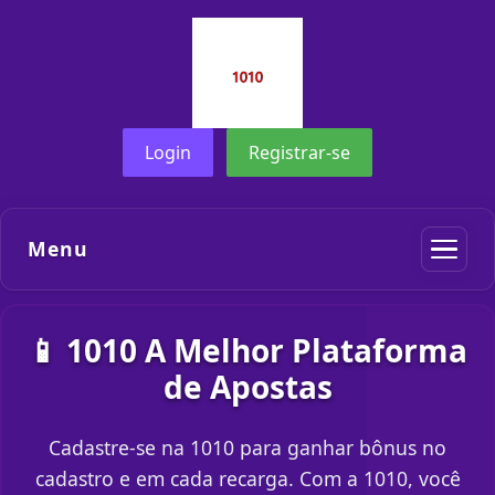
Login
Registrar-se
Menu
📱 1010 A Melhor Plataforma
de Apostas
Cadastre-se na 1010 para ganhar bônus no
cadastro e em cada recarga. Com a 1010, você