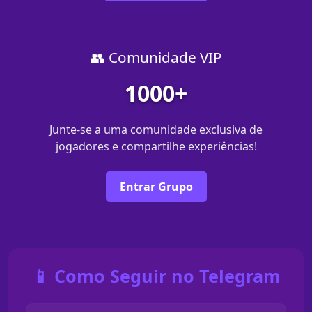
👥 Comunidade VIP
1000+
Junte-se a uma comunidade exclusiva de
jogadores e compartilhe experiências!
Entrar Grupo
📱 Como Seguir no Telegram