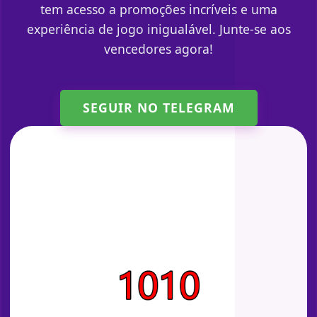
tem acesso a promoções incríveis e uma
experiência de jogo inigualável. Junte-se aos
vencedores agora!
SEGUIR NO TELEGRAM