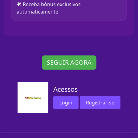
🎁 Receba bônus exclusivos
automaticamente
SEGUIR AGORA
Acessos
Login
Registrar-se