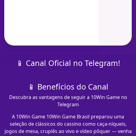
📱 Canal Oficial no Telegram!
📱 Benefícios do Canal
Descubra as vantagens de seguir a 10Win Game no
Telegram
A 10Win Game 10Win Game Brasil preparou uma
seleção de clássicos do cassino como caça-níqueis,
jogos de mesa, crupiês ao vivo e vídeo pôquer — venha