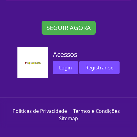
SEGUIR AGORA
Acessos
Login
Registrar-se
Políticas de Privacidade
Termos e Condições
Sitemap