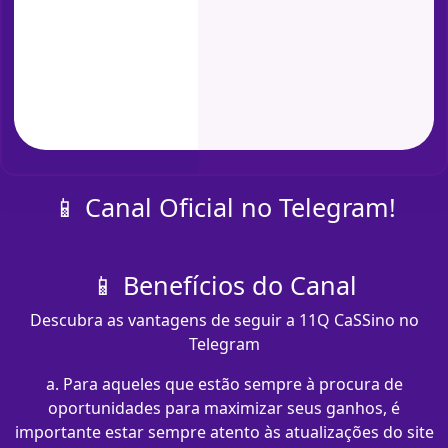
📱 Canal Oficial no Telegram!
📱 Benefícios do Canal
Descubra as vantagens de seguir a 11Q CaSSino no
Telegram
a. Para aqueles que estão sempre à procura de
oportunidades para maximizar seus ganhos, é
importante estar sempre atento às atualizações do site