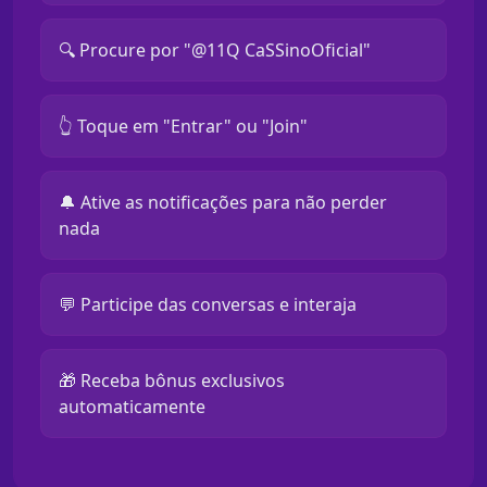
🔍 Procure por "@11Q CaSSinoOficial"
👆 Toque em "Entrar" ou "Join"
🔔 Ative as notificações para não perder
nada
💬 Participe das conversas e interaja
🎁 Receba bônus exclusivos
automaticamente