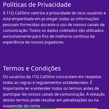
Políticas de Privacidade
A 11Q CaSSino valoriza a privacidade de seus usuários e
está empenhada em proteger todas as informações
pessoais fornecidas durante o uso de nossos canais de
comunicação. Todos os dados coletados são utilizados
exclusivamente para fins de melhoria contínua da
experiência de nossos jogadores.
Termos e Condições
Os usuários da 11Q CaSSino concordam em respeitar
todas as regras e regulamentos estabelecidos. É
importante ler e entender todos os termos antes de
participar de nossos canais de comunicação. A violação
destes termos pode resultar em penalizações ou na
suspensão da conta.