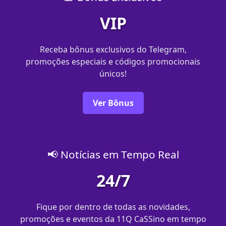
VIP
Receba bônus exclusivos do Telegram,
promoções especiais e códigos promocionais
únicos!
Ver Bônus
📢 Notícias em Tempo Real
24/7
Fique por dentro de todas as novidades,
promoções e eventos da 11Q CaSSino em tempo