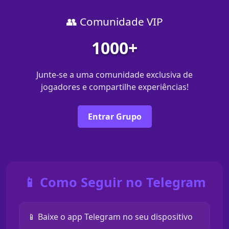
👥 Comunidade VIP
1000+
Junte-se a uma comunidade exclusiva de
jogadores e compartilhe experiências!
Entrar Grupo
📱 Como Seguir no Telegram
📱 Baixe o app Telegram no seu dispositivo