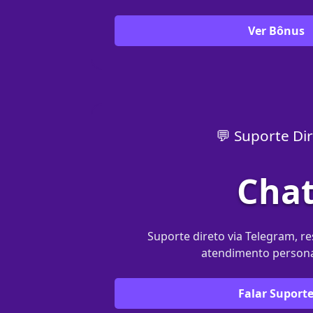
Ver Bônus
💬 Suporte Di
Cha
Suporte direto via Telegram, r
atendimento persona
Falar Suport