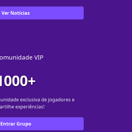
Ver Notícias
Comunidade VIP
1000+
unidade exclusiva de jogadores e
rtilhe experiências!
Entrar Grupo