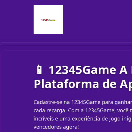
📱 12345Game A
Plataforma de A
Cadastre-se na 12345Game para ganhar
cada recarga. Com a 12345Game, você 
incríveis e uma experiência de jogo inig
vencedores agora!