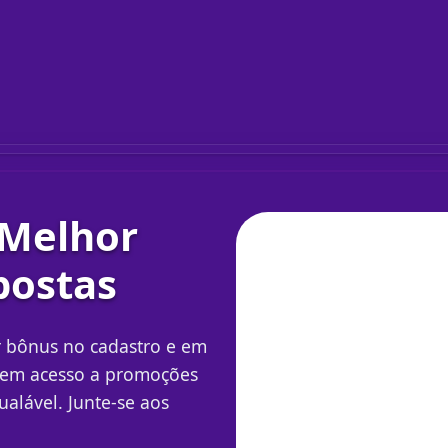
 Melhor
postas
 bônus no cadastro e em
tem acesso a promoções
ualável. Junte-se aos