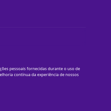
ções pessoais fornecidas durante o uso de
elhoria contínua da experiência de nossos