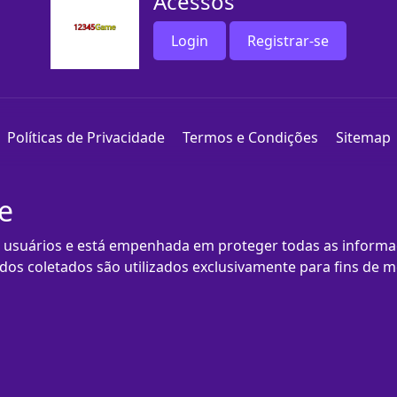
Acessos
Login
Registrar-se
Políticas de Privacidade
Termos e Condições
Sitemap
de
s usuários e está empenhada em proteger todas as informa
os coletados são utilizados exclusivamente para fins de m