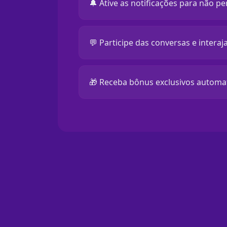
🔔 Ative as notificações para não p
💬 Participe das conversas e interaj
🎁 Receba bônus exclusivos autom