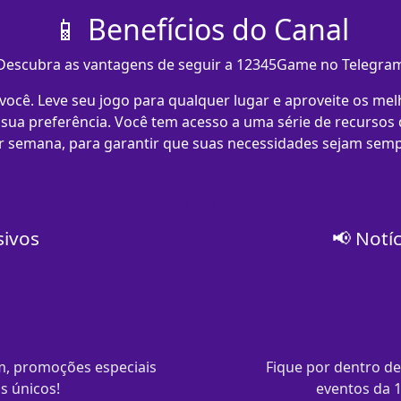
📱 Benefícios do Canal
Descubra as vantagens de seguir a 12345Game no Telegra
cê. Leve seu jogo para qualquer lugar e aproveite os melh
ua preferência. Você tem acesso a uma série de recursos 
por semana, para garantir que suas necessidades sejam semp
sivos
📢 Notí
m, promoções especiais
Fique por dentro d
s únicos!
eventos da 