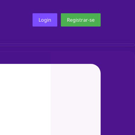
Login
Registrar-se