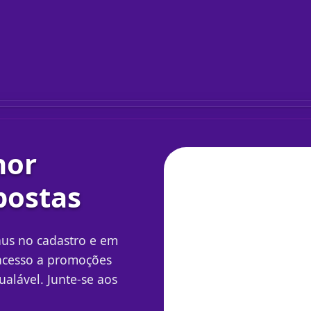
hor
postas
us no cadastro e em
acesso a promoções
ualável. Junte-se aos