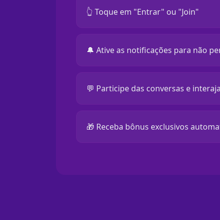
👆 Toque em "Entrar" ou "Join"
🔔 Ative as notificações para não p
💬 Participe das conversas e interaj
🎁 Receba bônus exclusivos autom