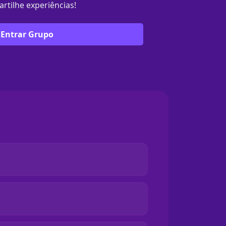
rtilhe experiências!
Entrar Grupo