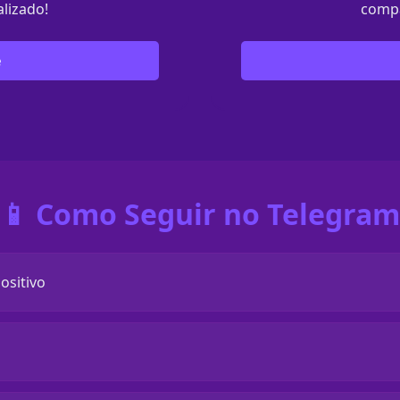
lizado!
compa
e
📱 Como Seguir no Telegram
ositivo