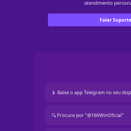
atendimento persona
Falar Suport
📱 Baixe o app Telegram no seu disp
🔍 Procure por "@166WinOficial"