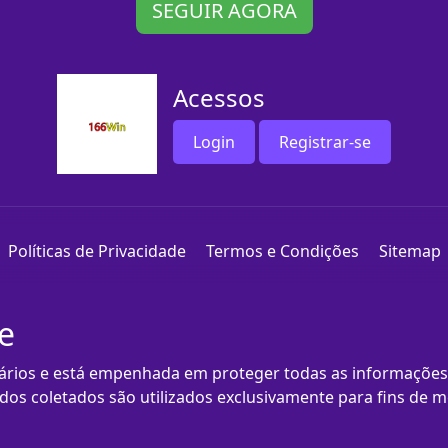
SEGUIR AGORA
Acessos
Login
Registrar-se
Políticas de Privacidade
Termos e Condições
Sitemap
de
uários e está empenhada em proteger todas as informações
os coletados são utilizados exclusivamente para fins de m