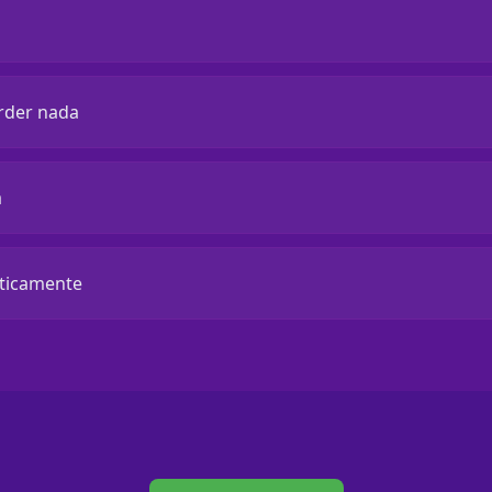
erder nada
a
aticamente