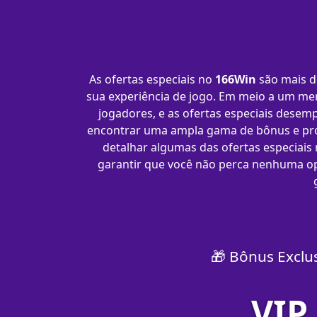
As ofertas especiais no
166Win
são mais d
sua experiência de jogo. Em meio a um mer
jogadores, e as ofertas especiais desem
encontrar uma ampla gama de bônus e prom
detalhar algumas das ofertas especiais
garantir que você não perca nenhuma o
🎁 Bônus Exclu
VIP