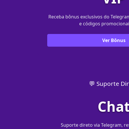
Receba bônus exclusivos do Telegra
e códigos promocionai
Ver Bônus
💬 Suporte Di
Cha
Suporte direto via Telegram, r