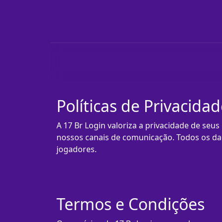
Políticas de Privacida
A 17 Br Login valoriza a privacidade de se
nossos canais de comunicação. Todos os dad
jogadores.
Termos e Condições