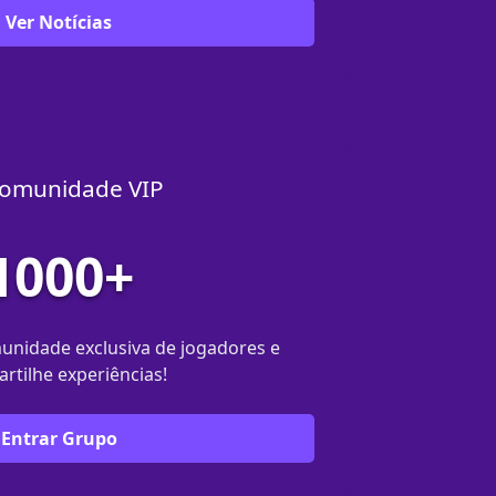
Ver Notícias
Comunidade VIP
1000+
unidade exclusiva de jogadores e
rtilhe experiências!
Entrar Grupo