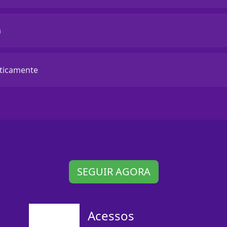
a
aticamente
SEGUIR AGORA
Acessos