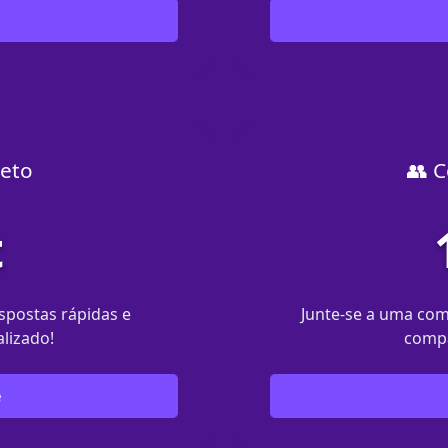
reto
👥 
t
espostas rápidas e
Junte-se a uma com
lizado!
compa
e