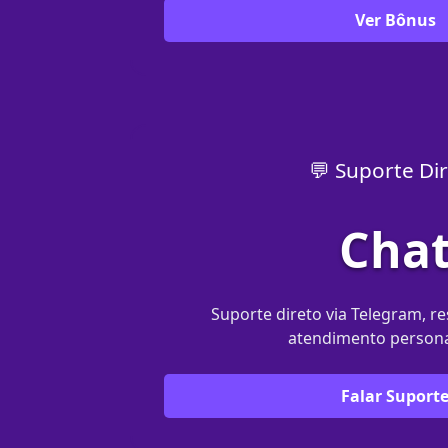
Ver Bônus
💬 Suporte Di
Cha
Suporte direto via Telegram, r
atendimento persona
Falar Suport