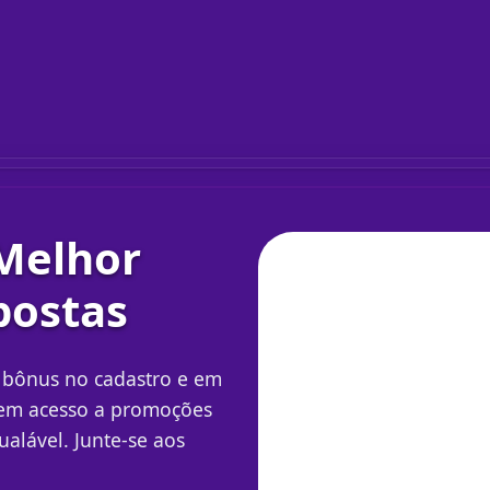
 Melhor
postas
r bônus no cadastro e em
 tem acesso a promoções
ualável. Junte-se aos