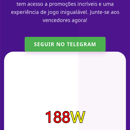
tem acesso a promoções incríveis e uma
experiência de jogo inigualável. Junte-se aos
vencedores agora!
SEGUIR NO TELEGRAM