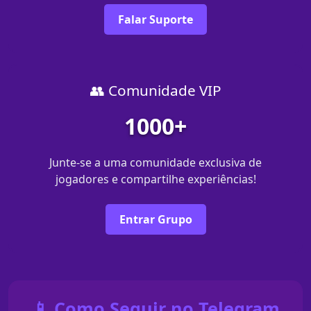
Falar Suporte
👥 Comunidade VIP
1000+
Junte-se a uma comunidade exclusiva de
jogadores e compartilhe experiências!
Entrar Grupo
📱 Como Seguir no Telegram