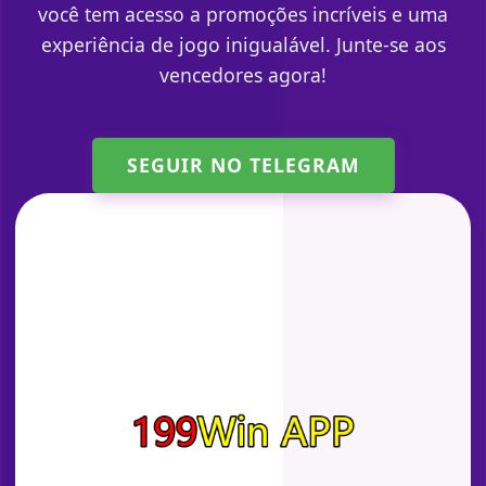
você tem acesso a promoções incríveis e uma
experiência de jogo inigualável. Junte-se aos
vencedores agora!
SEGUIR NO TELEGRAM