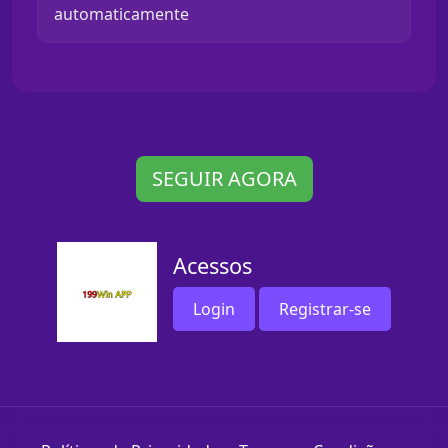
automaticamente
SEGUIR AGORA
Acessos
Login
Registrar-se