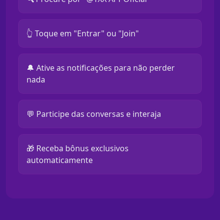
👆 Toque em "Entrar" ou "Join"
🔔 Ative as notificações para não perder
nada
💬 Participe das conversas e interaja
🎁 Receba bônus exclusivos
automaticamente