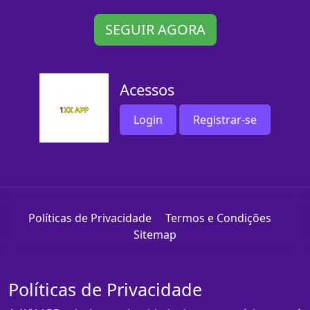
SEGUIR AGORA
Acessos
Login
Registrar-se
Políticas de Privacidade
Termos e Condições
Sitemap
Políticas de Privacidade