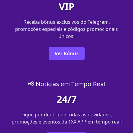
VIP
Receba bônus exclusivos do Telegram,
promoções especiais e códigos promocionais
únicos!
Ver Bônus
📢 Notícias em Tempo Real
24/7
Fique por dentro de todas as novidades,
promoções e eventos da 1XX APP em tempo real!