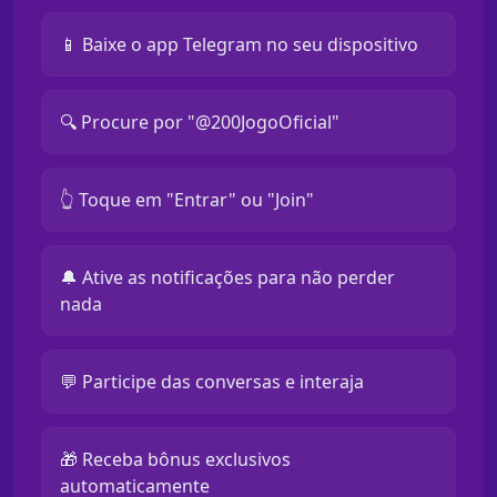
📱 Baixe o app Telegram no seu dispositivo
🔍 Procure por "@200JogoOficial"
👆 Toque em "Entrar" ou "Join"
🔔 Ative as notificações para não perder
nada
💬 Participe das conversas e interaja
🎁 Receba bônus exclusivos
automaticamente