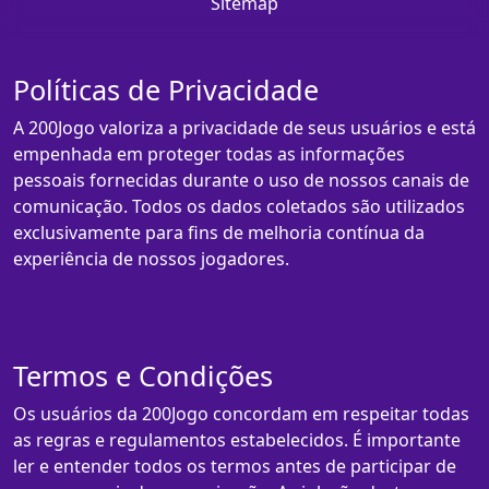
Sitemap
Políticas de Privacidade
A 200Jogo valoriza a privacidade de seus usuários e está
empenhada em proteger todas as informações
pessoais fornecidas durante o uso de nossos canais de
comunicação. Todos os dados coletados são utilizados
exclusivamente para fins de melhoria contínua da
experiência de nossos jogadores.
Termos e Condições
Os usuários da 200Jogo concordam em respeitar todas
as regras e regulamentos estabelecidos. É importante
ler e entender todos os termos antes de participar de