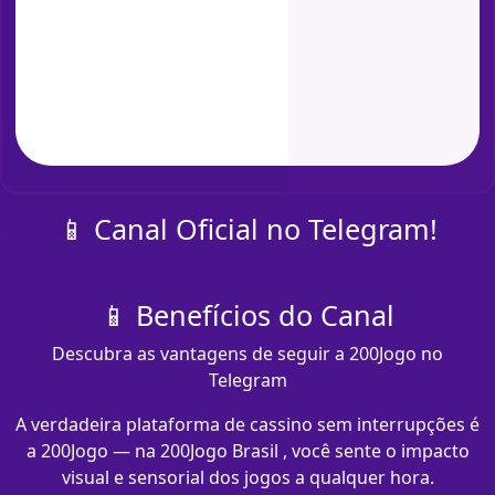
📱 Canal Oficial no Telegram!
📱 Benefícios do Canal
Descubra as vantagens de seguir a 200Jogo no
Telegram
A verdadeira plataforma de cassino sem interrupções é
a 200Jogo — na 200Jogo Brasil , você sente o impacto
visual e sensorial dos jogos a qualquer hora.