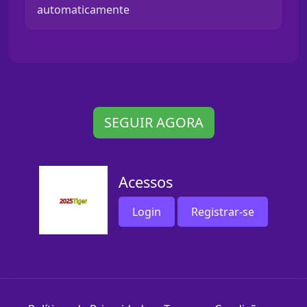
automaticamente
SEGUIR AGORA
Acessos
Login
Registrar-se