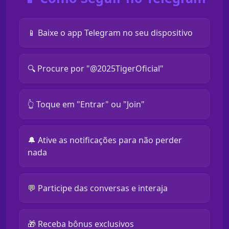
📱 Baixe o app Telegram no seu dispositivo
🔍 Procure por "@2025TigerOficial"
👆 Toque em "Entrar" ou "Join"
🔔 Ative as notificações para não perder
nada
💬 Participe das conversas e interaja
🎁 Receba bônus exclusivos