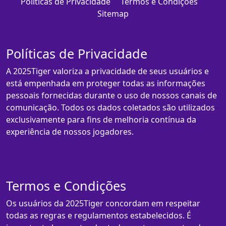
Políticas de Privacidade
Termos e Condições
Sitemap
Políticas de Privacidade
A 2025Tiger valoriza a privacidade de seus usuários e
está empenhada em proteger todas as informações
pessoais fornecidas durante o uso de nossos canais de
comunicação. Todos os dados coletados são utilizados
exclusivamente para fins de melhoria contínua da
experiência de nossos jogadores.
Termos e Condições
Os usuários da 2025Tiger concordam em respeitar
todas as regras e regulamentos estabelecidos. É