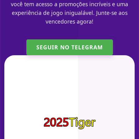
você tem acesso a promoções incríveis e uma
experiência de jogo inigualável. Junte-se aos
vencedores agora!
SEGUIR NO TELEGRAM