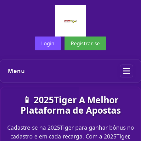
Login
Registrar-se
Menu
📱 2025Tiger A Melhor
Plataforma de Apostas
Cadastre-se na 2025Tiger para ganhar bônus no
cadastro e em cada recarga. Com a 2025Tiger,