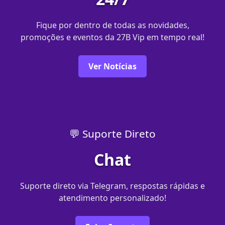
Fique por dentro de todas as novidades,
promoções e eventos da 27B Vip em tempo real!
Ver Notícias
💬 Suporte Direto
Chat
Suporte direto via Telegram, respostas rápidas e
atendimento personalizado!