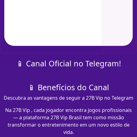
📱 Canal Oficial no Telegram!
📱 Benefícios do Canal
Descubra as vantagens de seguir a 27B Vip no Telegram
Na 27B Vip , cada jogador encontra jogos profissionais
— a plataforma 27B Vip Brasil tem como missão
transformar o entretenimento em um novo estilo de
vida.