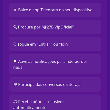
📱 Baixe o app Telegram no seu dispositivo
🔍 Procure por "@27B VipOficial"
👆 Toque em "Entrar" ou "Join"
🔔 Ative as notificações para não perder
nada
💬 Participe das conversas e interaja
🎁 Receba bônus exclusivos
automaticamente