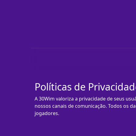
Políticas de Privacida
A 30Wim valoriza a privacidade de seus us
nossos canais de comunicação. Todos os dad
jogadores.