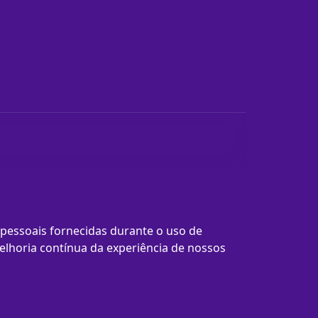
pessoais fornecidas durante o uso de
elhoria contínua da experiência de nossos