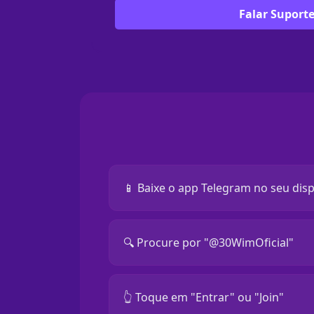
Falar Suport
📱 Baixe o app Telegram no seu disp
🔍 Procure por "@30WimOficial"
👆 Toque em "Entrar" ou "Join"