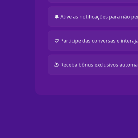
🔔 Ative as notificações para não p
💬 Participe das conversas e interaj
🎁 Receba bônus exclusivos autom