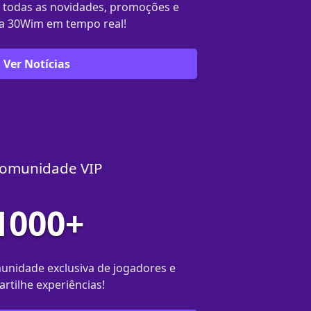
e todas as novidades, promoções e
a 30Wim em tempo real!
Ver Notícias
Comunidade VIP
1000+
unidade exclusiva de jogadores e
rtilhe experiências!