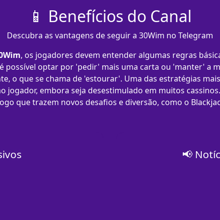
📱 Benefícios do Canal
Descubra as vantagens de seguir a 30Wim no Telegram
0Wim
, os jogadores devem entender algumas regras básica
, é possível optar por 'pedir' mais uma carta ou 'manter' a 
te, o que se chama de 'estourar'. Uma das estratégias mai
o jogador, embora seja desestimulado em muitos cassinos.
jogo que trazem novos desafios e diversão, como o Blackjac
sivos
📢 Notí