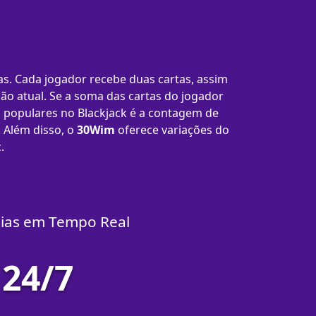
s. Cada jogador recebe duas cartas, assim
mão atual. Se a soma das cartas do jogador
s populares no Blackjack é a contagem de
 Além disso, o
30Wim
oferece variações do
.
cias em Tempo Real
24/7