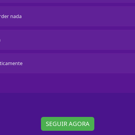
erder nada
a
aticamente
SEGUIR AGORA