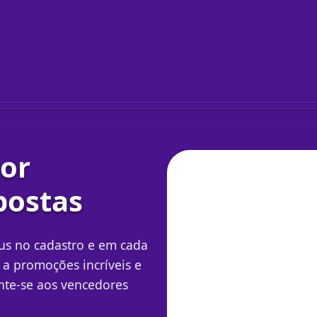
or
postas
us no cadastro e em cada
a promoções incríveis e
unte-se aos vencedores