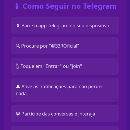
📱 Como Seguir no Telegram
📱 Baixe o app Telegram no seu dispositivo
🔍 Procure por "@33ROficial"
👆 Toque em "Entrar" ou "Join"
🔔 Ative as notificações para não perder
nada
💬 Participe das conversas e interaja