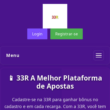
Login
Registrar-se
Menu
📱 33R A Melhor Plataforma
de Apostas
Cadastre-se na 33R para ganhar bônus no
cadastro e em cada recarga. Com a 33R, você tem