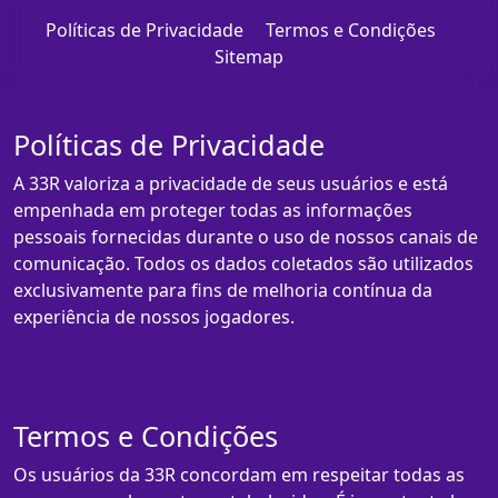
Políticas de Privacidade
Termos e Condições
Sitemap
Políticas de Privacidade
A 33R valoriza a privacidade de seus usuários e está
empenhada em proteger todas as informações
pessoais fornecidas durante o uso de nossos canais de
comunicação. Todos os dados coletados são utilizados
exclusivamente para fins de melhoria contínua da
experiência de nossos jogadores.
Termos e Condições
Os usuários da 33R concordam em respeitar todas as