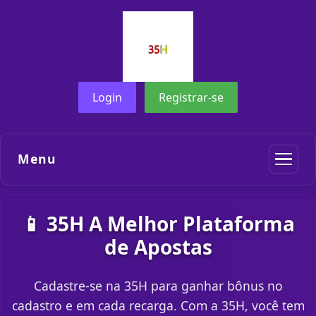
Login
Registrar-se
Menu
📱 35H A Melhor Plataforma
de Apostas
Cadastre-se na 35H para ganhar bônus no
cadastro e em cada recarga. Com a 35H, você tem