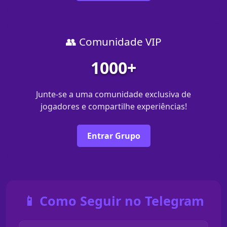
👥 Comunidade VIP
1000+
Junte-se a uma comunidade exclusiva de
jogadores e compartilhe experiências!
Entrar Grupo
📱 Como Seguir no Telegram