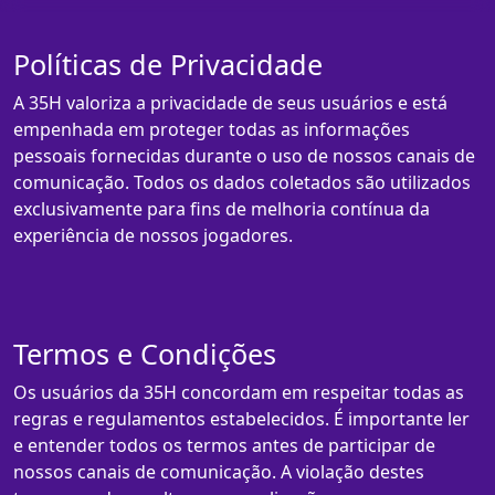
Políticas de Privacidade
A 35H valoriza a privacidade de seus usuários e está
empenhada em proteger todas as informações
pessoais fornecidas durante o uso de nossos canais de
comunicação. Todos os dados coletados são utilizados
exclusivamente para fins de melhoria contínua da
experiência de nossos jogadores.
Termos e Condições
Os usuários da 35H concordam em respeitar todas as
regras e regulamentos estabelecidos. É importante ler
e entender todos os termos antes de participar de
nossos canais de comunicação. A violação destes