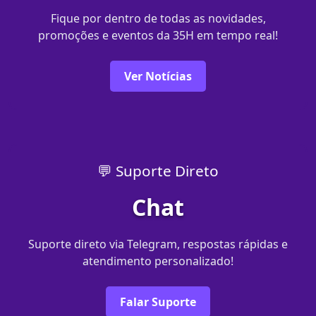
Fique por dentro de todas as novidades,
promoções e eventos da 35H em tempo real!
Ver Notícias
💬 Suporte Direto
Chat
Suporte direto via Telegram, respostas rápidas e
atendimento personalizado!
Falar Suporte