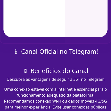
📱 Canal Oficial no Telegram!
📱 Benefícios do Canal
Descubra as vantagens de seguir a 36T no Telegram
Uma conexão estável com a internet é essencial para o
funcionamento adequado da plataforma.
Recomendamos conexão Wi-Fi ou dados móveis 4G/5G
para melhor experiência. Evite usar conexões públicas