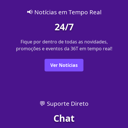
📢 Notícias em Tempo Real
24/7
Fique por dentro de todas as novidades,
promoções e eventos da 36T em tempo real!
Ver Notícias
💬 Suporte Direto
Chat