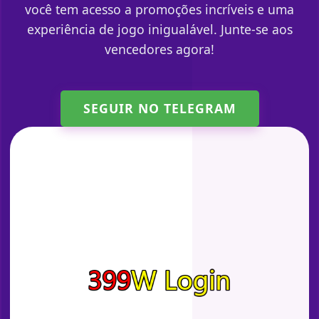
você tem acesso a promoções incríveis e uma
experiência de jogo inigualável. Junte-se aos
vencedores agora!
SEGUIR NO TELEGRAM