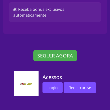
🎁 Receba bônus exclusivos
automaticamente
SEGUIR AGORA
Acessos
Login
Registrar-se