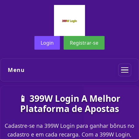
Login
Registrar-se
Menu
📱 399W Login A Melhor
Plataforma de Apostas
Cadastre-se na 399W Login para ganhar bônus no
cadastro e em cada recarga. Com a 399W Login,