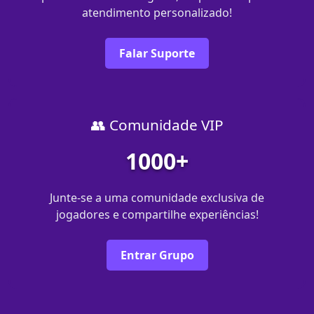
atendimento personalizado!
Falar Suporte
👥 Comunidade VIP
1000+
Junte-se a uma comunidade exclusiva de
jogadores e compartilhe experiências!
Entrar Grupo