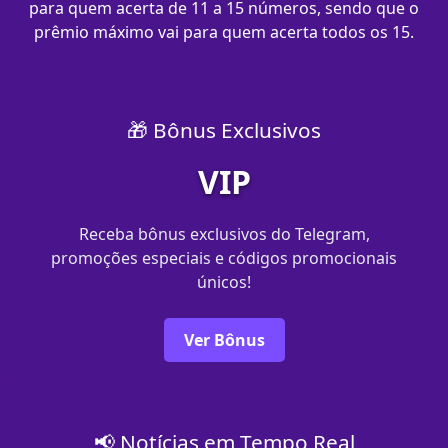
para quem acerta de 11 a 15 números, sendo que o
prêmio máximo vai para quem acerta todos os 15.
🎁 Bônus Exclusivos
VIP
Receba bônus exclusivos do Telegram,
promoções especiais e códigos promocionais
únicos!
Ver Bônus
📢 Notícias em Tempo Real