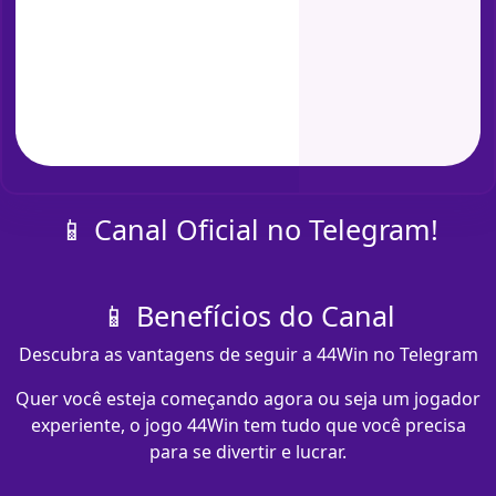
📱 Canal Oficial no Telegram!
📱 Benefícios do Canal
Descubra as vantagens de seguir a 44Win no Telegram
Quer você esteja começando agora ou seja um jogador
experiente, o jogo 44Win tem tudo que você precisa
para se divertir e lucrar.