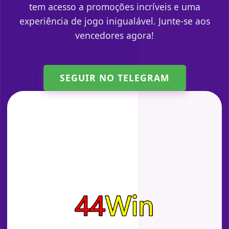
tem acesso a promoções incríveis e uma
experiência de jogo inigualável. Junte-se aos
vencedores agora!
SEGUIR NO TELEGRAM