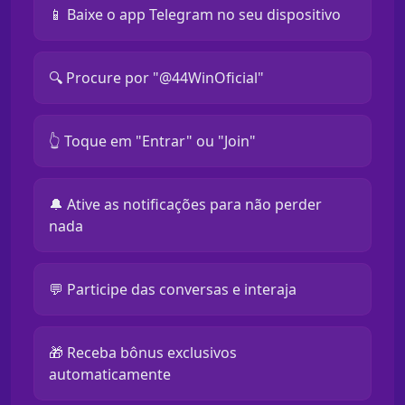
📱 Baixe o app Telegram no seu dispositivo
🔍 Procure por "@44WinOficial"
👆 Toque em "Entrar" ou "Join"
🔔 Ative as notificações para não perder
nada
💬 Participe das conversas e interaja
🎁 Receba bônus exclusivos
automaticamente