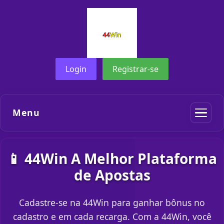
Login
Registrar-se
Menu
📱 44Win A Melhor Plataforma
de Apostas
Cadastre-se na 44Win para ganhar bônus no
cadastro e em cada recarga. Com a 44Win, você