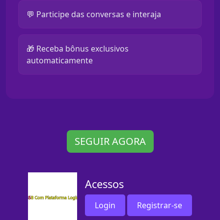
💬 Participe das conversas e interaja
🎁 Receba bônus exclusivos
automaticamente
SEGUIR AGORA
Acessos
Login
Registrar-se