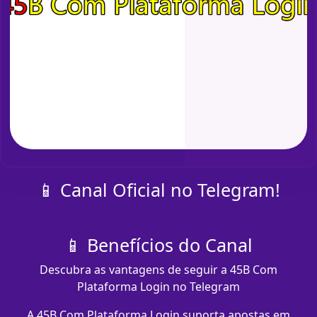
📱 Canal Oficial no Telegram!
📱 Benefícios do Canal
Descubra as vantagens de seguir a 45B Com
Plataforma Login no Telegram
A 45B Com Plataforma Login suporta apostas em