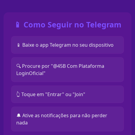
📱 Como Seguir no Telegram
📱 Baixe o app Telegram no seu dispositivo
🔍 Procure por "@45B Com Plataforma
LoginOficial"
👆 Toque em "Entrar" ou "Join"
🔔 Ative as notificações para não perder
nada