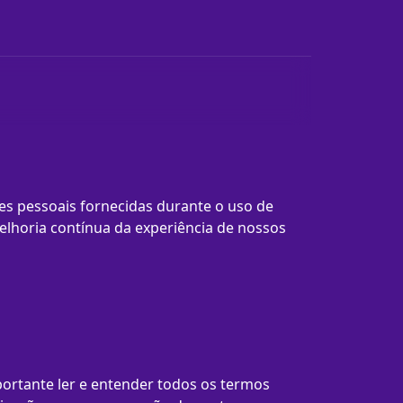
es pessoais fornecidas durante o uso de
elhoria contínua da experiência de nossos
ortante ler e entender todos os termos