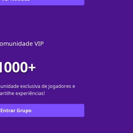
Comunidade VIP
1000+
unidade exclusiva de jogadores e
rtilhe experiências!
Entrar Grupo