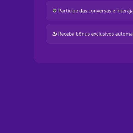
💬 Participe das conversas e interaj
🎁 Receba bônus exclusivos autom