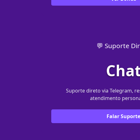
💬 Suporte Di
Cha
Suporte direto via Telegram, r
atendimento persona
Falar Suport