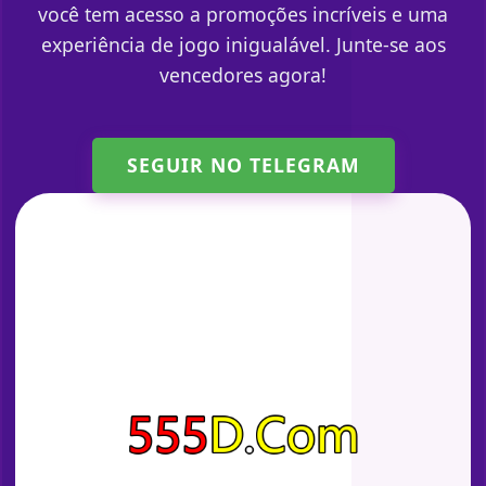
você tem acesso a promoções incríveis e uma
experiência de jogo inigualável. Junte-se aos
vencedores agora!
SEGUIR NO TELEGRAM