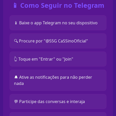
📱 Como Seguir no Telegram
📱 Baixe o app Telegram no seu dispositivo
🔍 Procure por "@55G CaSSinoOficial"
👆 Toque em "Entrar" ou "Join"
🔔 Ative as notificações para não perder
nada
💬 Participe das conversas e interaja