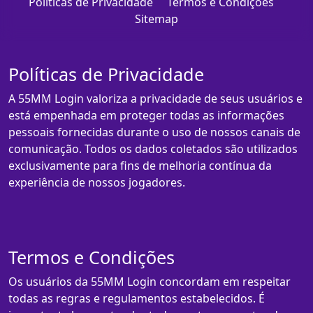
Políticas de Privacidade
Termos e Condições
Sitemap
Políticas de Privacidade
A 55MM Login valoriza a privacidade de seus usuários e
está empenhada em proteger todas as informações
pessoais fornecidas durante o uso de nossos canais de
comunicação. Todos os dados coletados são utilizados
exclusivamente para fins de melhoria contínua da
experiência de nossos jogadores.
Termos e Condições
Os usuários da 55MM Login concordam em respeitar
todas as regras e regulamentos estabelecidos. É