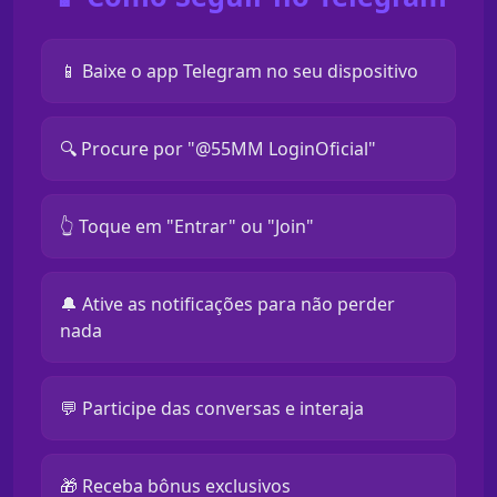
📱 Baixe o app Telegram no seu dispositivo
🔍 Procure por "@55MM LoginOficial"
👆 Toque em "Entrar" ou "Join"
🔔 Ative as notificações para não perder
nada
💬 Participe das conversas e interaja
🎁 Receba bônus exclusivos