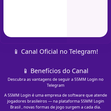
📱 Canal Oficial no Telegram!
📱 Benefícios do Canal
Descubra as vantagens de seguir a 55MM Login no
Telegram
A 55MM Login é uma empresa de software que atende
jogadores brasileiros — na plataforma 55MM Login
Brasil , novas formas de jogo surgem a cada dia.