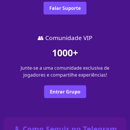
Falar Suporte
👥 Comunidade VIP
1000+
Junte-se a uma comunidade exclusiva de
jogadores e compartilhe experiências!
Entrar Grupo
📱 Como Seguir no Telegram