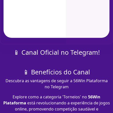
📱 Canal Oficial no Telegram!
📱 Benefícios do Canal
Descubra as vantagens de seguir a 56Win Plataforma
no Telegram
Explore como a categoria 'Torneios' no
56Win
Plataforma
está revolucionando a experiência de jogos
online, promovendo competição saudável e