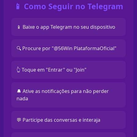
📱 Como Seguir no Telegram
📱 Baixe o app Telegram no seu dispositivo
🔍 Procure por "@56Win PlataformaOficial"
👆 Toque em "Entrar" ou "Join"
🔔 Ative as notificações para não perder
nada
💬 Participe das conversas e interaja