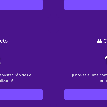
reto
👥 
t
espostas rápidas e
Junte-se a uma com
lizado!
compa
e