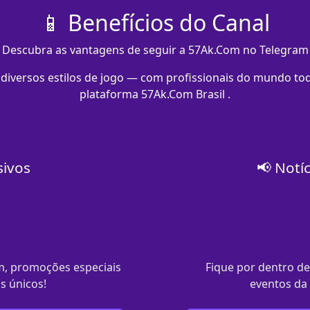
📱 Benefícios do Canal
Descubra as vantagens de seguir a 57Ak.Com no Telegram
iversos estilos de jogo — com profissionais do mundo todo
plataforma 57Ak.Com Brasil .
sivos
📢 Notí
m, promoções especiais
Fique por dentro d
s únicos!
eventos da