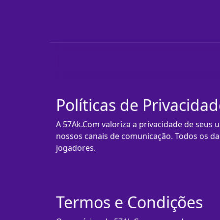
Políticas de Privacida
A 57Ak.Com valoriza a privacidade de seus
nossos canais de comunicação. Todos os dad
jogadores.
Termos e Condições