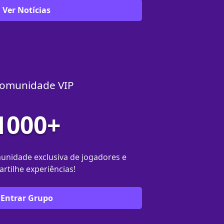
Ver Notícias
Comunidade VIP
1000+
unidade exclusiva de jogadores e
rtilhe experiências!
Entrar Grupo