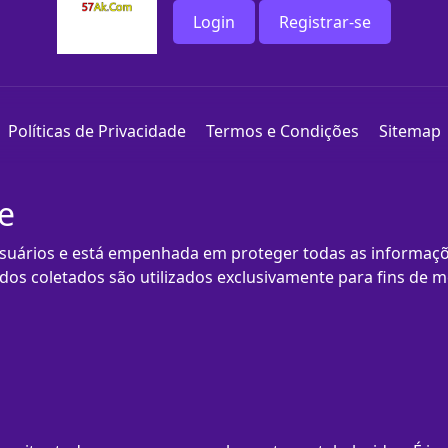
Login
Registrar-se
Políticas de Privacidade
Termos e Condições
Sitemap
de
 usuários e está empenhada em proteger todas as informaçõ
os coletados são utilizados exclusivamente para fins de m