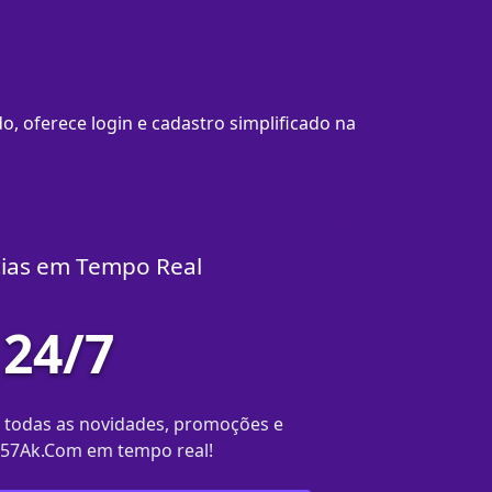
, oferece login e cadastro simplificado na
cias em Tempo Real
24/7
e todas as novidades, promoções e
 57Ak.Com em tempo real!