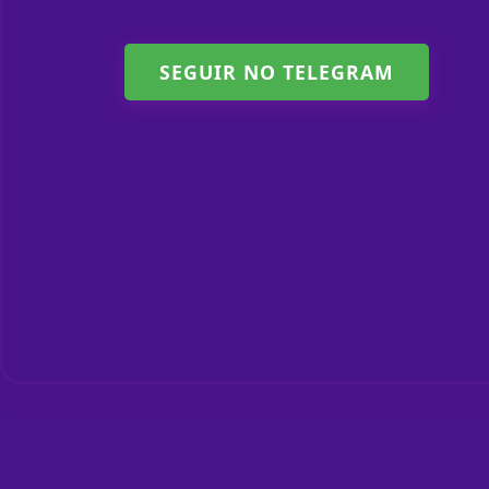
SEGUIR NO TELEGRAM