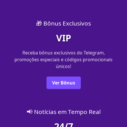
🎁 Bônus Exclusivos
VIP
Receba bônus exclusivos do Telegram,
promoções especiais e códigos promocionais
únicos!
Ver Bônus
📢 Notícias em Tempo Real
24/7