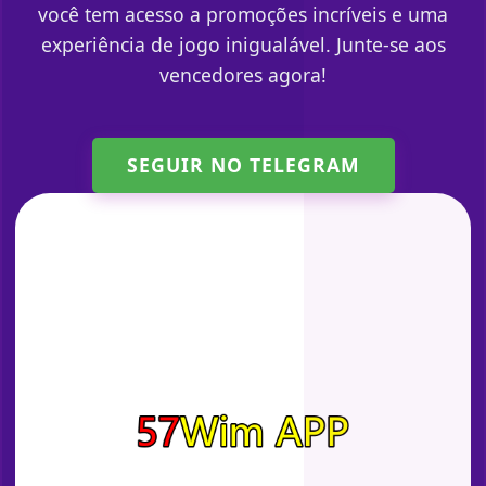
você tem acesso a promoções incríveis e uma
experiência de jogo inigualável. Junte-se aos
vencedores agora!
SEGUIR NO TELEGRAM