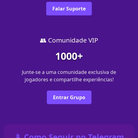
Falar Suporte
👥 Comunidade VIP
1000+
Junte-se a uma comunidade exclusiva de
jogadores e compartilhe experiências!
Entrar Grupo
📱 Como Seguir no Telegram