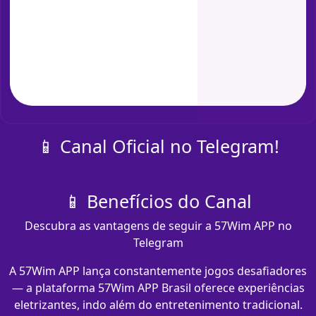
📱 Canal Oficial no Telegram!
📱 Benefícios do Canal
Descubra as vantagens de seguir a 57Wim APP no
Telegram
A 57Wim APP lança constantemente jogos desafiadores
— a plataforma 57Wim APP Brasil oferece experiências
eletrizantes, indo além do entretenimento tradicional.