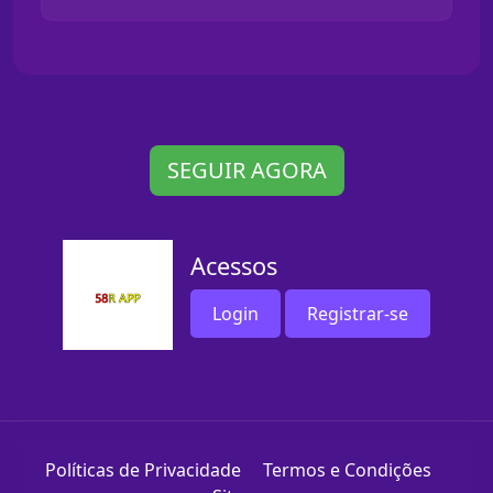
SEGUIR AGORA
Acessos
Login
Registrar-se
Políticas de Privacidade
Termos e Condições