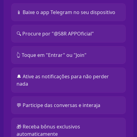
📱 Baixe o app Telegram no seu dispositivo
🔍 Procure por "@58R APPOficial"
👆 Toque em "Entrar" ou "Join"
🔔 Ative as notificações para não perder
nada
💬 Participe das conversas e interaja
🎁 Receba bônus exclusivos
automaticamente