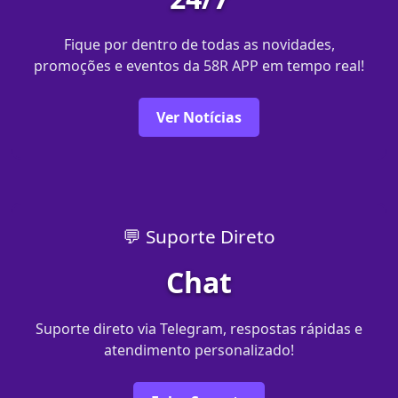
Fique por dentro de todas as novidades,
promoções e eventos da 58R APP em tempo real!
Ver Notícias
💬 Suporte Direto
Chat
Suporte direto via Telegram, respostas rápidas e
atendimento personalizado!