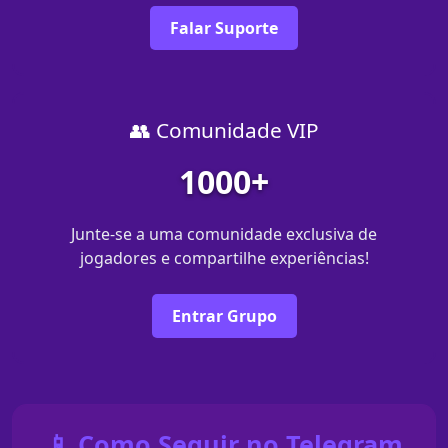
Falar Suporte
👥 Comunidade VIP
1000+
Junte-se a uma comunidade exclusiva de
jogadores e compartilhe experiências!
Entrar Grupo
📱 Como Seguir no Telegram