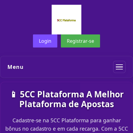
Login
Registrar-se
Menu
📱 5CC Plataforma A Melhor
Plataforma de Apostas
Cadastre-se na 5CC Plataforma para ganhar
bônus no cadastro e em cada recarga. Com a 5CC