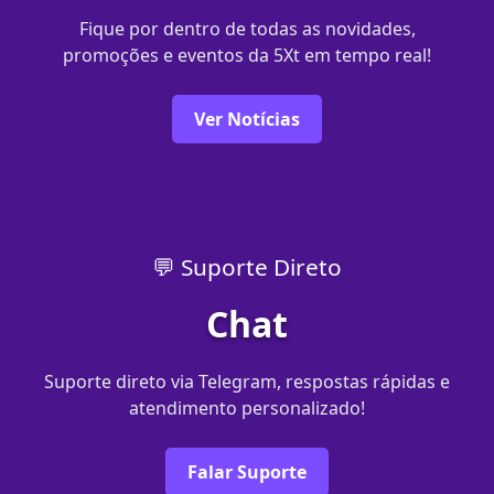
Fique por dentro de todas as novidades,
promoções e eventos da 5Xt em tempo real!
Ver Notícias
💬 Suporte Direto
Chat
Suporte direto via Telegram, respostas rápidas e
atendimento personalizado!
Falar Suporte