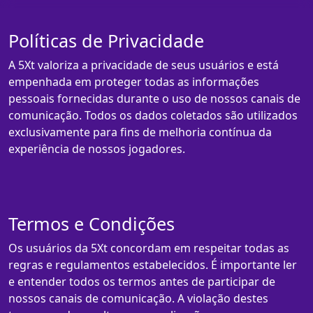
Políticas de Privacidade
A 5Xt valoriza a privacidade de seus usuários e está
empenhada em proteger todas as informações
pessoais fornecidas durante o uso de nossos canais de
comunicação. Todos os dados coletados são utilizados
exclusivamente para fins de melhoria contínua da
experiência de nossos jogadores.
Termos e Condições
Os usuários da 5Xt concordam em respeitar todas as
regras e regulamentos estabelecidos. É importante ler
e entender todos os termos antes de participar de
nossos canais de comunicação. A violação destes