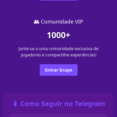
👥 Comunidade VIP
1000+
Junte-se a uma comunidade exclusiva de
jogadores e compartilhe experiências!
Entrar Grupo
📱 Como Seguir no Telegram