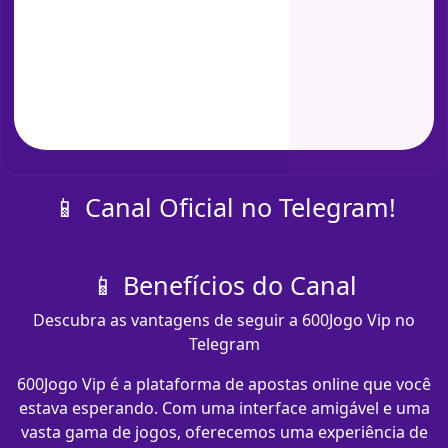
📱 Canal Oficial no Telegram!
📱 Benefícios do Canal
Descubra as vantagens de seguir a 600Jogo Vip no
Telegram
600Jogo Vip é a plataforma de apostas online que você
estava esperando. Com uma interface amigável e uma
vasta gama de jogos, oferecemos uma experiência de