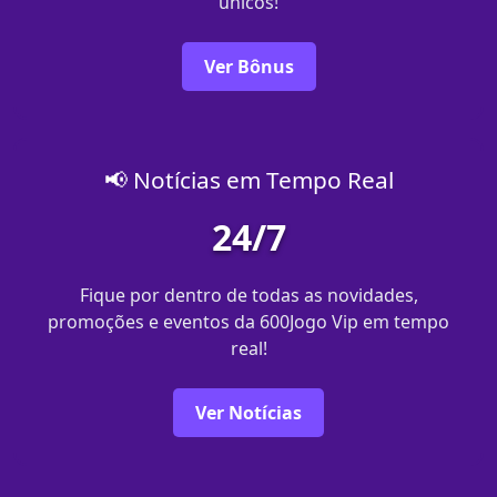
únicos!
Ver Bônus
📢 Notícias em Tempo Real
24/7
Fique por dentro de todas as novidades,
promoções e eventos da 600Jogo Vip em tempo
real!
Ver Notícias