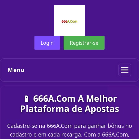
Login
Registrar-se
Menu
📱 666A.Com A Melhor
Plataforma de Apostas
Cadastre-se na 666A.Com para ganhar bônus no
cadastro e em cada recarga. Com a 666A.Com,