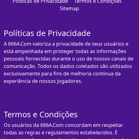
Políticas de Privacidade
Termos e Condições
Sitemap
Políticas de Privacidade
A 666A.Com valoriza a privacidade de seus usuários e
está empenhada em proteger todas as informações
pessoais fornecidas durante o uso de nossos canais de
comunicação. Todos os dados coletados são utilizados
exclusivamente para fins de melhoria contínua da
experiência de nossos jogadores.
Termos e Condições
Os usuários da 666A.Com concordam em respeitar
todas as regras e regulamentos estabelecidos. É