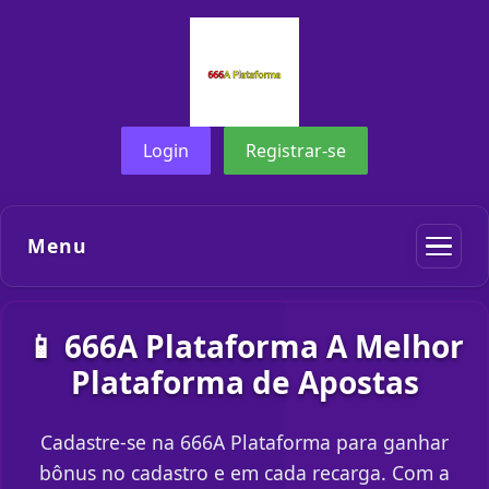
Login
Registrar-se
Menu
📱 666A Plataforma A Melhor
Plataforma de Apostas
Cadastre-se na 666A Plataforma para ganhar
bônus no cadastro e em cada recarga. Com a