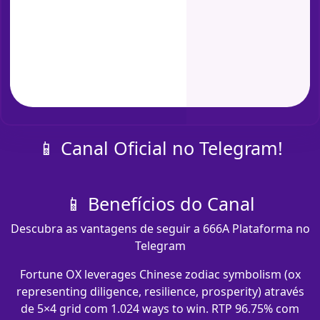
📱 Canal Oficial no Telegram!
📱 Benefícios do Canal
Descubra as vantagens de seguir a 666A Plataforma no
Telegram
Fortune OX leverages Chinese zodiac symbolism (ox
representing diligence, resilience, prosperity) através
de 5×4 grid com 1.024 ways to win. RTP 96.75% com