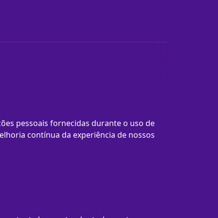
ões pessoais fornecidas durante o uso de
elhoria contínua da experiência de nossos