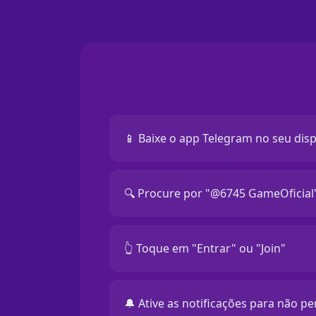
📱 Baixe o app Telegram no seu disp
🔍 Procure por "@6745 GameOficial
👆 Toque em "Entrar" ou "Join"
🔔 Ative as notificações para não p