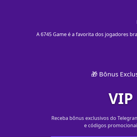
A 6745 Game é a favorita dos jogadores bra
🎁 Bônus Exclu
VIP
Receba bônus exclusivos do Telegra
e códigos promocionai