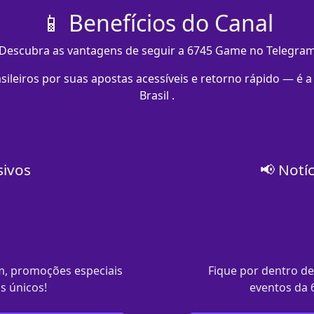
📱 Benefícios do Canal
Descubra as vantagens de seguir a 6745 Game no Telegra
sileiros por suas apostas acessíveis e retorno rápido — é 
Brasil .
sivos
📢 Notí
m, promoções especiais
Fique por dentro d
s únicos!
eventos da 