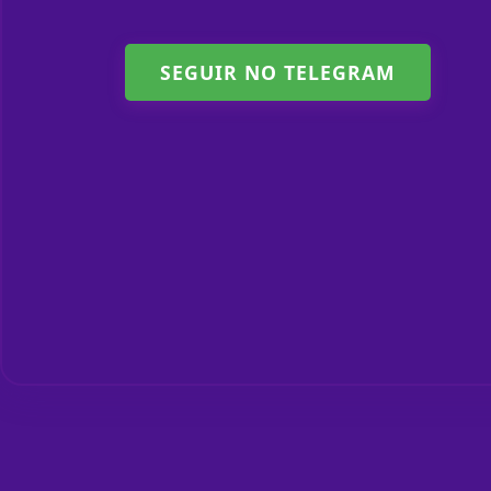
SEGUIR NO TELEGRAM