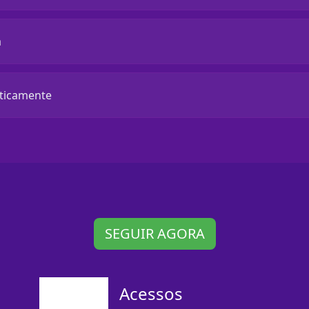
a
aticamente
SEGUIR AGORA
Acessos