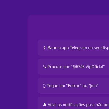
📱 Baixe o app Telegram no seu disp
🔍 Procure por "@6745 VipOficial"
👆 Toque em "Entrar" ou "Join"
🔔 Ative as notificações para não p