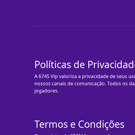
Políticas de Privacida
A 6745 Vip valoriza a privacidade de seus 
nossos canais de comunicação. Todos os dad
jogadores.
Termos e Condições