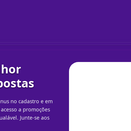
lhor
postas
ônus no cadastro e em
m acesso a promoções
ualável. Junte-se aos