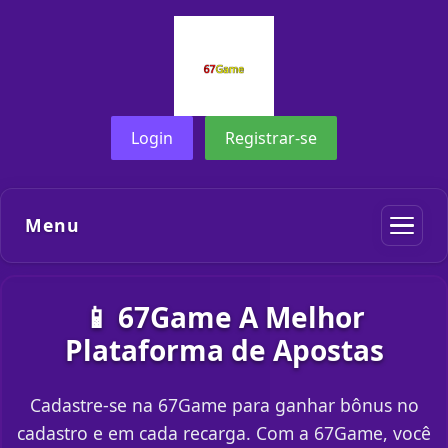
Login
Registrar-se
Menu
📱 67Game A Melhor
Plataforma de Apostas
Cadastre-se na 67Game para ganhar bônus no
cadastro e em cada recarga. Com a 67Game, você