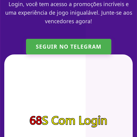
Login, você tem acesso a promoções incríveis e
uma experiência de jogo inigualável. Junte-se aos
vencedores agora!
SEGUIR NO TELEGRAM