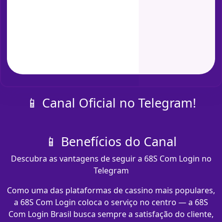
📱 Canal Oficial no Telegram!
📱 Benefícios do Canal
Descubra as vantagens de seguir a 68S Com Login no
Telegram
Como uma das plataformas de cassino mais populares,
a 68S Com Login coloca o serviço no centro — a 68S
Com Login Brasil busca sempre a satisfação do cliente,