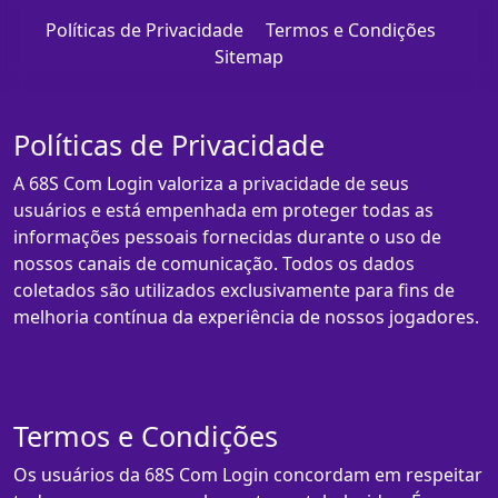
Políticas de Privacidade
Termos e Condições
Sitemap
Políticas de Privacidade
A 68S Com Login valoriza a privacidade de seus
usuários e está empenhada em proteger todas as
informações pessoais fornecidas durante o uso de
nossos canais de comunicação. Todos os dados
coletados são utilizados exclusivamente para fins de
melhoria contínua da experiência de nossos jogadores.
Termos e Condições
Os usuários da 68S Com Login concordam em respeitar