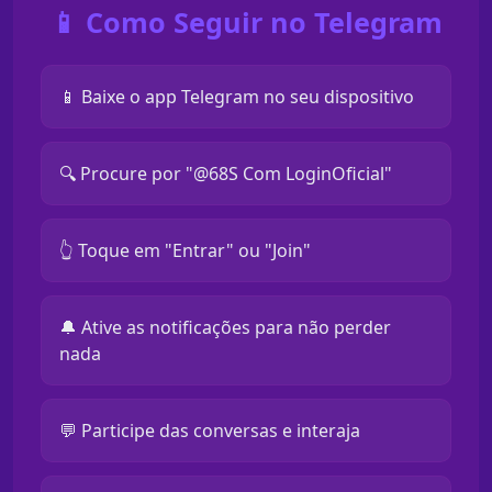
📱 Como Seguir no Telegram
📱 Baixe o app Telegram no seu dispositivo
🔍 Procure por "@68S Com LoginOficial"
👆 Toque em "Entrar" ou "Join"
🔔 Ative as notificações para não perder
nada
💬 Participe das conversas e interaja