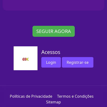
SEGUIR AGORA
Acessos
Login
Registrar-se
Políticas de Privacidade
Termos e Condições
Sitemap