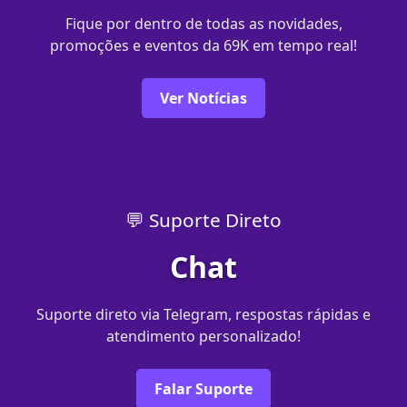
Fique por dentro de todas as novidades,
promoções e eventos da 69K em tempo real!
Ver Notícias
💬 Suporte Direto
Chat
Suporte direto via Telegram, respostas rápidas e
atendimento personalizado!
Falar Suporte