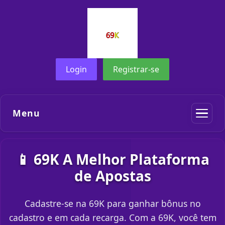
Login
Registrar-se
Menu
📱 69K A Melhor Plataforma
de Apostas
Cadastre-se na 69K para ganhar bônus no
cadastro e em cada recarga. Com a 69K, você tem