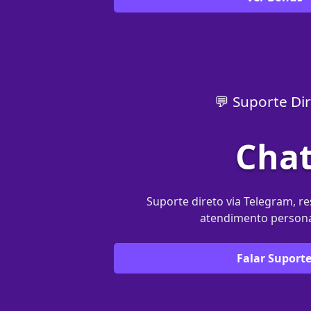
💬 Suporte Di
Cha
Suporte direto via Telegram, r
atendimento persona
Falar Suport