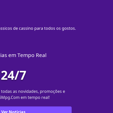
m
sicos de cassino para todos os gostos.
cias em Tempo Real
24/7
e todas as novidades, promoções e
 6Mpg.Com em tempo real!
Ver Notícias