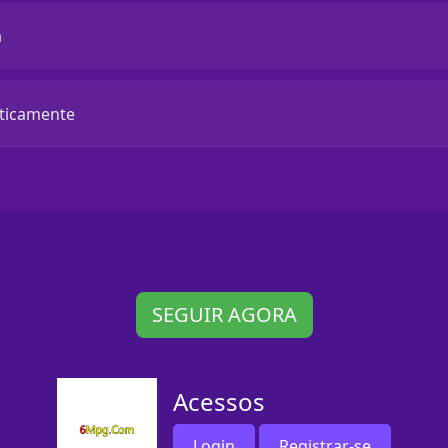
a
aticamente
SEGUIR AGORA
Acessos
Login
Registrar-se