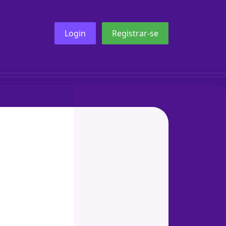
Login
Registrar-se