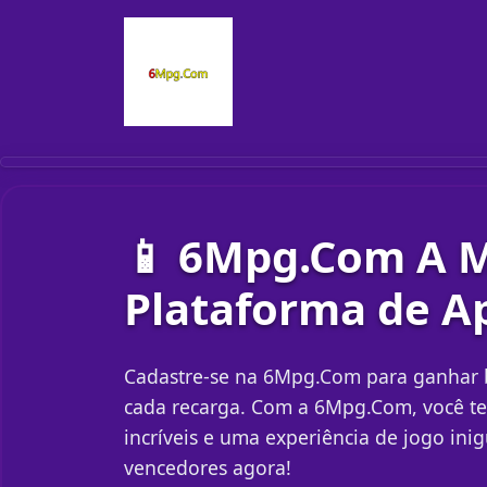
📱 6Mpg.Com A 
Plataforma de A
Cadastre-se na 6Mpg.Com para ganhar 
cada recarga. Com a 6Mpg.Com, você t
incríveis e uma experiência de jogo inig
vencedores agora!