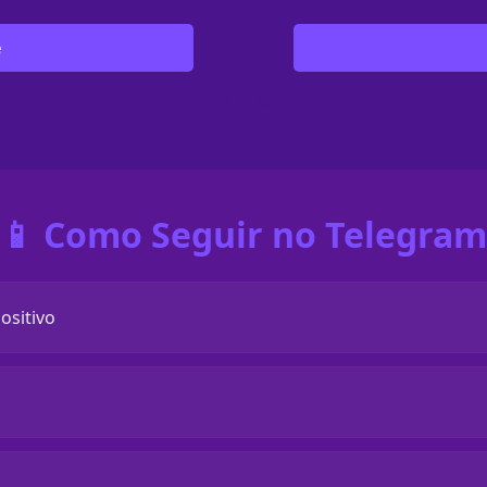
e
📱 Como Seguir no Telegram
ositivo