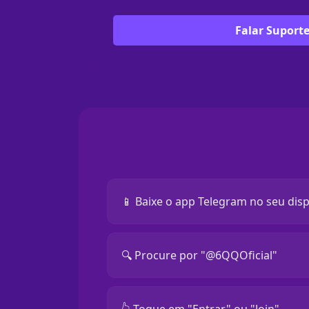
Falar Suport
📱 Baixe o app Telegram no seu disp
🔍 Procure por "@6QQOficial"