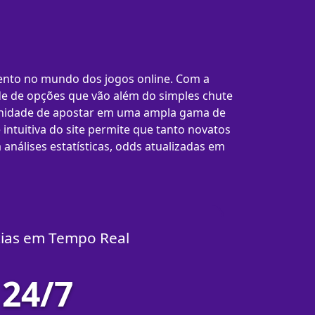
mento no mundo dos jogos online. Com a
de de opções que vão além do simples chute
rtunidade de apostar em uma ampla gama de
e intuitiva do site permite que tanto novatos
análises estatísticas, odds atualizadas em
cias em Tempo Real
24/7