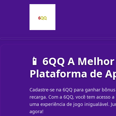
📱 6QQ A Melhor
Plataforma de A
Cadastre-se na 6QQ para ganhar bônus
recarga. Com a 6QQ, você tem acesso a 
uma experiência de jogo inigualável. J
agora!