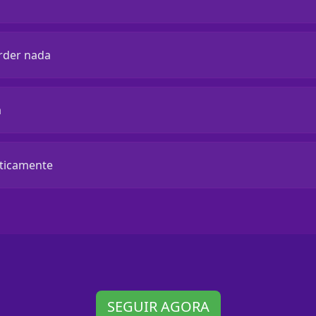
erder nada
a
aticamente
SEGUIR AGORA