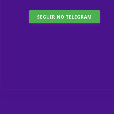
SEGUIR NO TELEGRAM