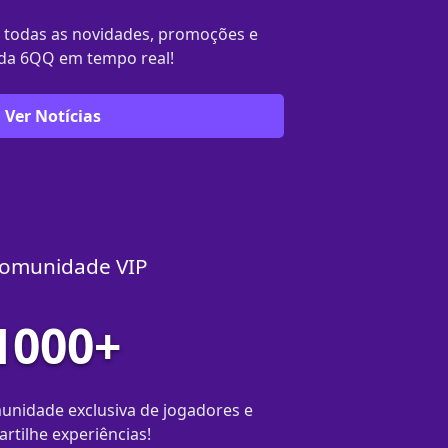
e todas as novidades, promoções e
da 6QQ em tempo real!
Ver Notícias
Comunidade VIP
1000+
unidade exclusiva de jogadores e
rtilhe experiências!