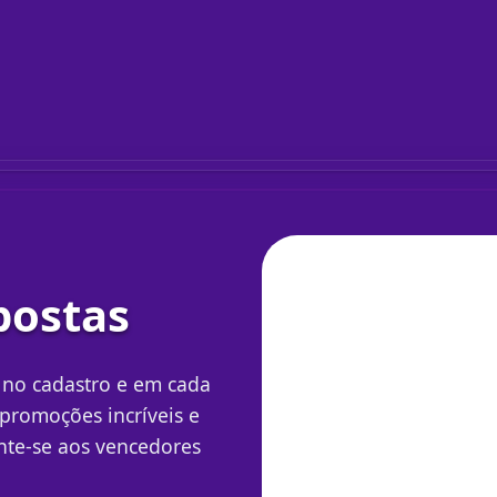
postas
 no cadastro e em cada
promoções incríveis e
unte-se aos vencedores