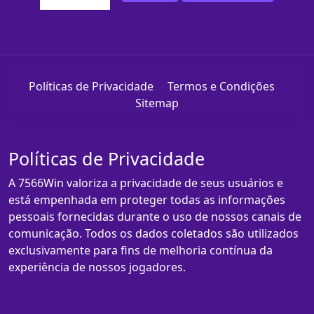
Políticas de Privacidade
Termos e Condições
Sitemap
Políticas de Privacidade
A 7566Win valoriza a privacidade de seus usuários e
está empenhada em proteger todas as informações
pessoais fornecidas durante o uso de nossos canais de
comunicação. Todos os dados coletados são utilizados
exclusivamente para fins de melhoria contínua da
experiência de nossos jogadores.