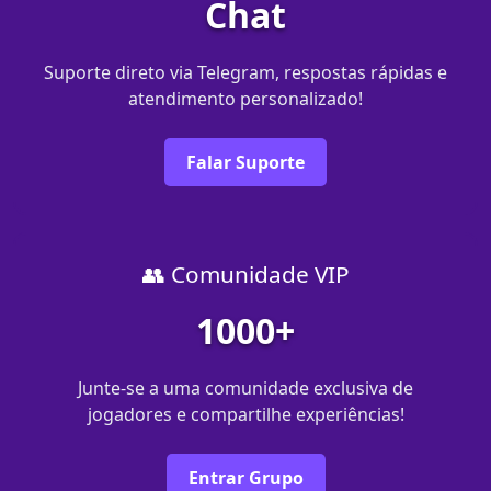
Chat
Suporte direto via Telegram, respostas rápidas e
atendimento personalizado!
Falar Suporte
👥 Comunidade VIP
1000+
Junte-se a uma comunidade exclusiva de
jogadores e compartilhe experiências!
Entrar Grupo