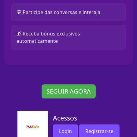
💬 Participe das conversas e interaja
🎁 Receba bônus exclusivos
automaticamente
SEGUIR AGORA
Acessos
Login
Registrar-se