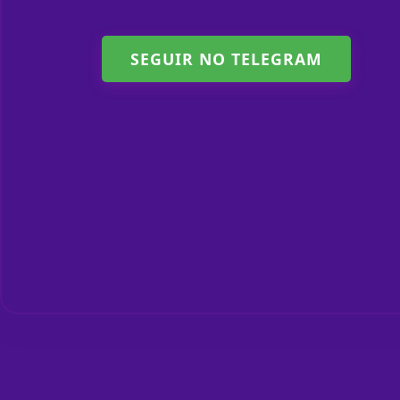
SEGUIR NO TELEGRAM