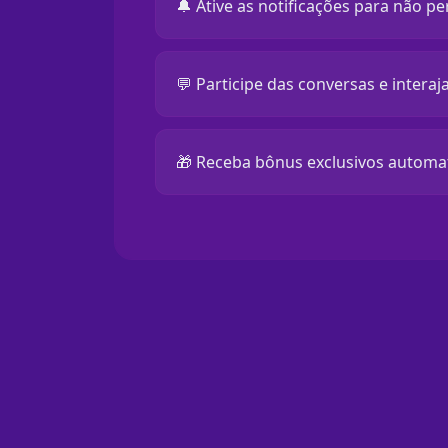
🔔 Ative as notificações para não p
💬 Participe das conversas e interaj
🎁 Receba bônus exclusivos autom