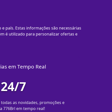
 e país. Estas informações são necessárias
m é utilizado para personalizar ofertas e
cias em Tempo Real
24/7
e todas as novidades, promoções e
a 776Brl em tempo real!