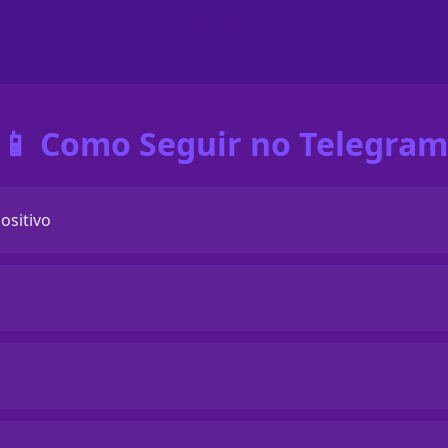
📱 Como Seguir no Telegram
ositivo