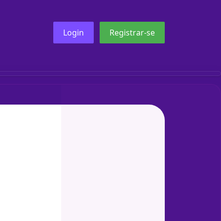
Login
Registrar-se