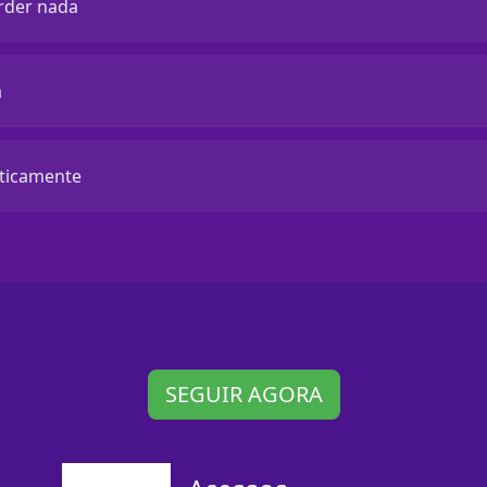
erder nada
a
aticamente
SEGUIR AGORA