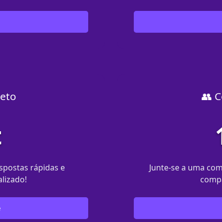
reto
👥 
t
espostas rápidas e
Junte-se a uma com
lizado!
compa
e