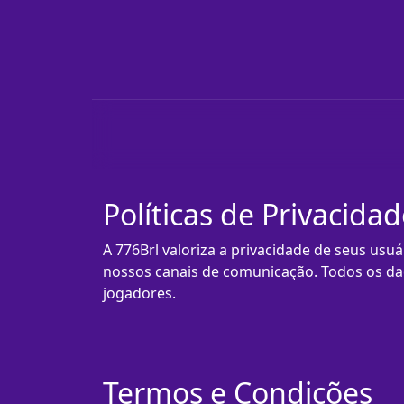
Políticas de Privacida
A 776Brl valoriza a privacidade de seus us
nossos canais de comunicação. Todos os dad
jogadores.
Termos e Condições