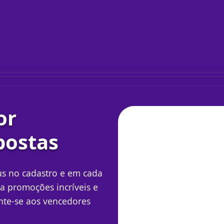
or
postas
us no cadastro e em cada
a promoções incríveis e
unte-se aos vencedores