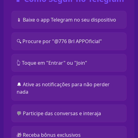
📱 Baixe o app Telegram no seu dispositivo
🔍 Procure por "@776 Brl APPOficial"
👆 Toque em "Entrar" ou "Join"
🔔 Ative as notificações para não perder
nada
💬 Participe das conversas e interaja
🎁 Receba bônus exclusivos