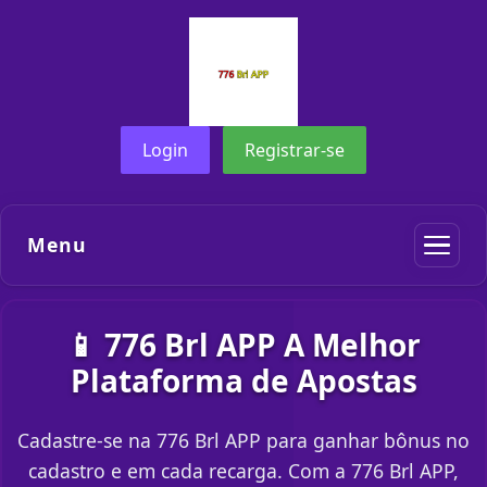
Login
Registrar-se
Menu
📱 776 Brl APP A Melhor
Plataforma de Apostas
Cadastre-se na 776 Brl APP para ganhar bônus no
cadastro e em cada recarga. Com a 776 Brl APP,