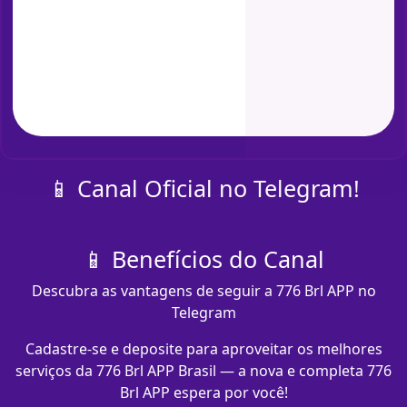
📱 Canal Oficial no Telegram!
📱 Benefícios do Canal
Descubra as vantagens de seguir a 776 Brl APP no
Telegram
Cadastre-se e deposite para aproveitar os melhores
serviços da 776 Brl APP Brasil — a nova e completa 776
Brl APP espera por você!