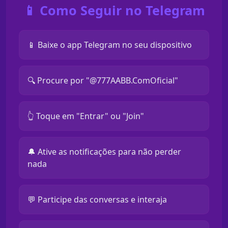
📱 Como Seguir no Telegram
📱 Baixe o app Telegram no seu dispositivo
🔍 Procure por "@777AABB.ComOficial"
👆 Toque em "Entrar" ou "Join"
🔔 Ative as notificações para não perder
nada
💬 Participe das conversas e interaja