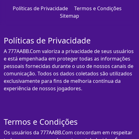
Políticas de Privacidade
Termos e Condições
Sitemap
Políticas de Privacidade
A 777AABB.Com valoriza a privacidade de seus usuários
e está empenhada em proteger todas as informações
pessoais fornecidas durante o uso de nossos canais de
comunicação. Todos os dados coletados são utilizados
exclusivamente para fins de melhoria contínua da
experiência de nossos jogadores.
Termos e Condições
Os usuários da 777AABB.Com concordam em respeitar