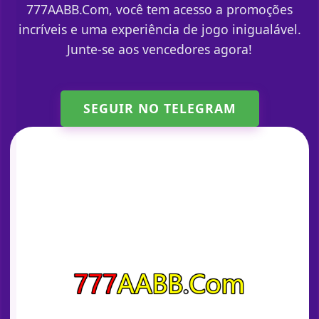
777AABB.Com, você tem acesso a promoções
incríveis e uma experiência de jogo inigualável.
Junte-se aos vencedores agora!
SEGUIR NO TELEGRAM