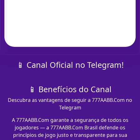
📱 Canal Oficial no Telegram!
📱 Benefícios do Canal
Descubra as vantagens de seguir a 777AABB.Com no
Telegram
A 777AABB.Com garante a segurança de todos os
jogadores — a 777AABB.Com Brasil defende os
princípios de jogo justo e transparente para sua