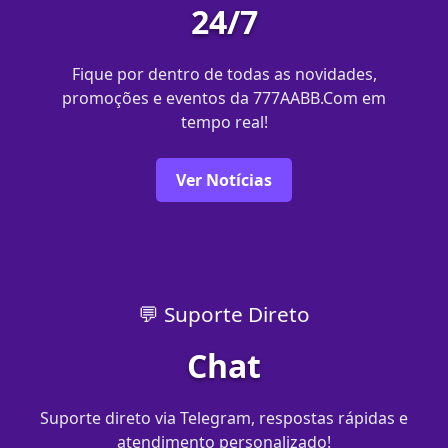
24/7
Fique por dentro de todas as novidades,
promoções e eventos da 777AABB.Com em
tempo real!
Ver Notícias
💬 Suporte Direto
Chat
Suporte direto via Telegram, respostas rápidas e
atendimento personalizado!