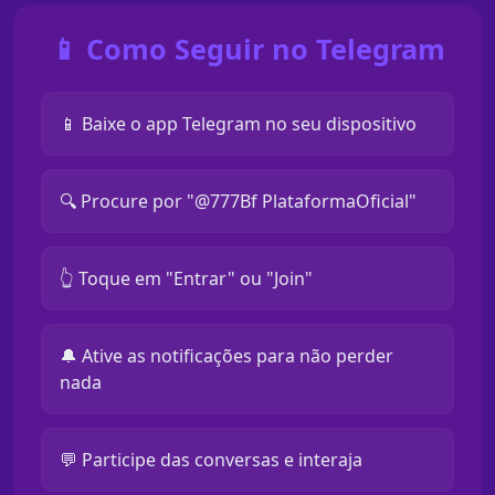
📱 Como Seguir no Telegram
📱 Baixe o app Telegram no seu dispositivo
🔍 Procure por "@777Bf PlataformaOficial"
👆 Toque em "Entrar" ou "Join"
🔔 Ative as notificações para não perder
nada
💬 Participe das conversas e interaja