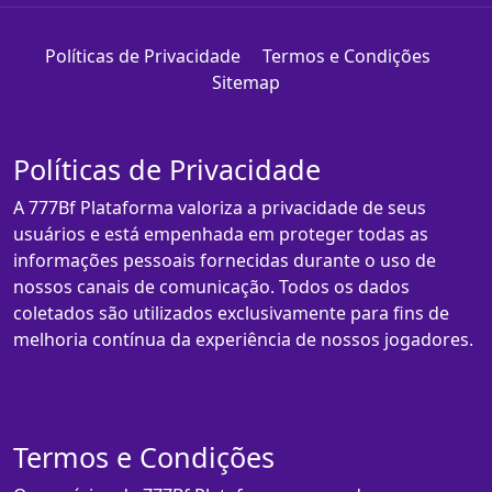
Políticas de Privacidade
Termos e Condições
Sitemap
Políticas de Privacidade
A 777Bf Plataforma valoriza a privacidade de seus
usuários e está empenhada em proteger todas as
informações pessoais fornecidas durante o uso de
nossos canais de comunicação. Todos os dados
coletados são utilizados exclusivamente para fins de
melhoria contínua da experiência de nossos jogadores.
Termos e Condições