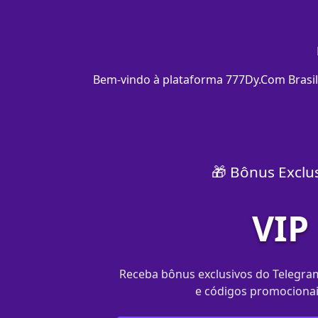
Bem-vindo à plataforma 777Dy.Com Brasil
🎁 Bônus Exclu
VIP
Receba bônus exclusivos do Telegra
e códigos promocionai