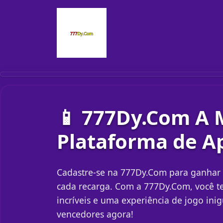
📱 777Dy.Com A 
Plataforma de A
Cadastre-se na 777Dy.Com para ganhar
cada recarga. Com a 777Dy.Com, você 
incríveis e uma experiência de jogo inig
vencedores agora!