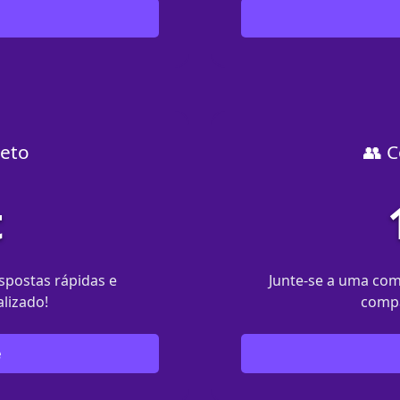
reto
👥 
t
espostas rápidas e
Junte-se a uma com
lizado!
compa
e