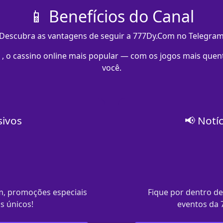
📱 Benefícios do Canal
Descubra as vantagens de seguir a 777Dy.Com no Telegra
 , o cassino online mais popular — com os jogos mais que
você.
sivos
📢 Notí
m, promoções especiais
Fique por dentro d
s únicos!
eventos da 