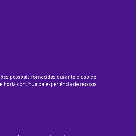
ões pessoais fornecidas durante o uso de
elhoria contínua da experiência de nossos