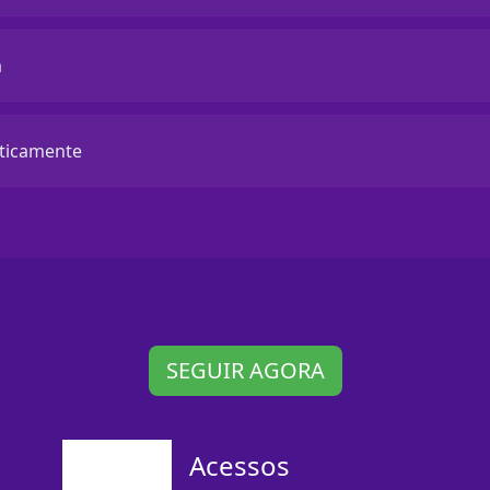
a
aticamente
SEGUIR AGORA
Acessos