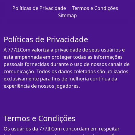
Políticas de Privacidade
Termos e Condições
Sitemap
Políticas de Privacidade
A 777II.Com valoriza a privacidade de seus usuários e
está empenhada em proteger todas as informações
pessoais fornecidas durante o uso de nossos canais de
comunicação. Todos os dados coletados são utilizados
exclusivamente para fins de melhoria contínua da
experiência de nossos jogadores.
Termos e Condições
Os usuários da 777II.Com concordam em respeitar