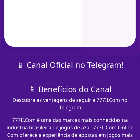
📱 Canal Oficial no Telegram!
📱 Benefícios do Canal
Descubra as vantagens de seguir a 777II.Com no
Telegram
777II.Com é uma das marcas mais conhecidas na
indústria brasileira de jogos de azar. 777II.Com Online
Com oferece a experiência de apostas em jogos mais