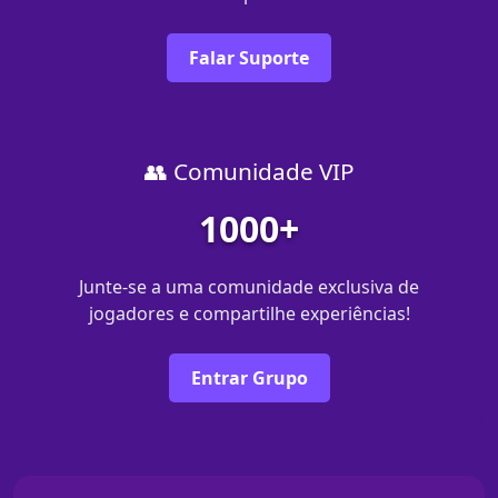
Falar Suporte
👥 Comunidade VIP
1000+
Junte-se a uma comunidade exclusiva de
jogadores e compartilhe experiências!
Entrar Grupo