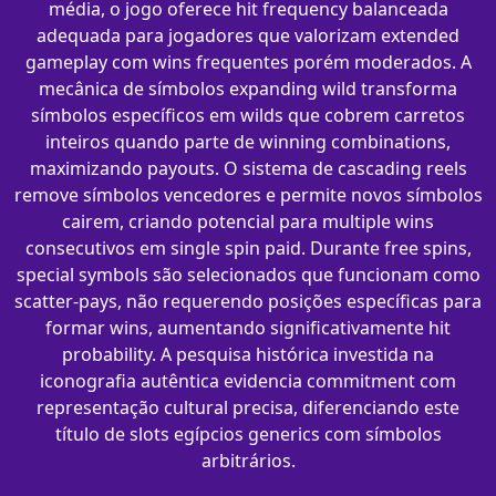
média, o jogo oferece hit frequency balanceada
adequada para jogadores que valorizam extended
gameplay com wins frequentes porém moderados. A
mecânica de símbolos expanding wild transforma
símbolos específicos em wilds que cobrem carretos
inteiros quando parte de winning combinations,
maximizando payouts. O sistema de cascading reels
remove símbolos vencedores e permite novos símbolos
cairem, criando potencial para multiple wins
consecutivos em single spin paid. Durante free spins,
special symbols são selecionados que funcionam como
scatter-pays, não requerendo posições específicas para
formar wins, aumentando significativamente hit
probability. A pesquisa histórica investida na
iconografia autêntica evidencia commitment com
representação cultural precisa, diferenciando este
título de slots egípcios generics com símbolos
arbitrários.