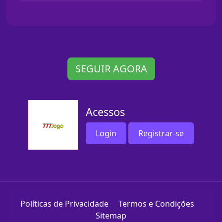
SEGUIR AGORA
Acessos
Login
Registrar-se
Políticas de Privacidade
Termos e Condições
Sitemap