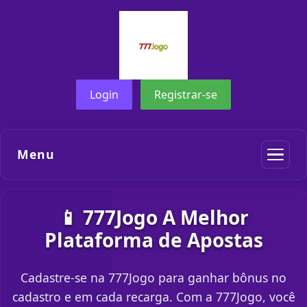
Login
Registrar-se
Menu
📱 777Jogo A Melhor
Plataforma de Apostas
Cadastre-se na 777Jogo para ganhar bônus no
cadastro e em cada recarga. Com a 777Jogo, você