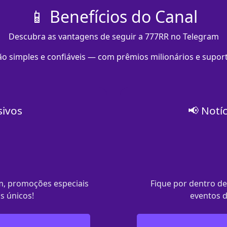
📱 Benefícios do Canal
Descubra as vantagens de seguir a 777RR no Telegram
ão simples e confiáveis — com prêmios milionários e supor
sivos
📢 Notí
m, promoções especiais
Fique por dentro d
s únicos!
eventos d