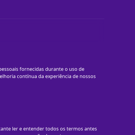
pessoais fornecidas durante o uso de
elhoria contínua da experiência de nossos
ante ler e entender todos os termos antes