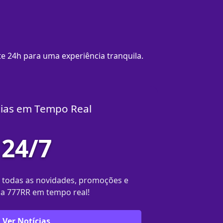
te 24h para uma experiência tranquila.
cias em Tempo Real
24/7
e todas as novidades, promoções e
a 777RR em tempo real!
Ver Notícias