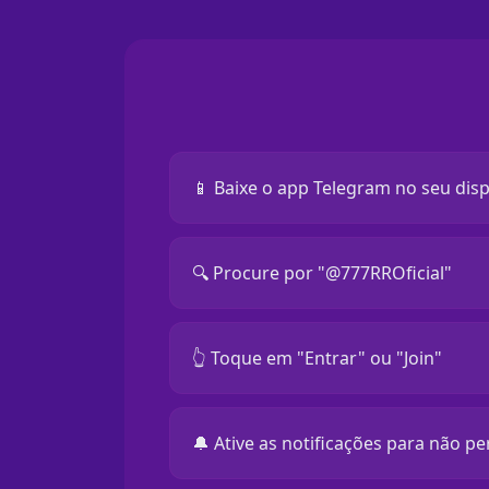
📱 Baixe o app Telegram no seu disp
🔍 Procure por "@777RROficial"
👆 Toque em "Entrar" ou "Join"
🔔 Ative as notificações para não p