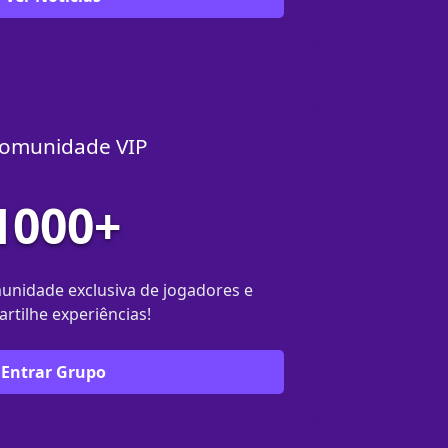
Comunidade VIP
1000+
unidade exclusiva de jogadores e
rtilhe experiências!
Entrar Grupo