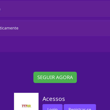
a
aticamente
SEGUIR AGORA
Acessos
Login
Registrar-se