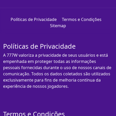
Políticas de Privacidade
Termos e Condições
Sitemap
Políticas de Privacidade
A 777W valoriza a privacidade de seus usuários e está
empenhada em proteger todas as informações
pessoais fornecidas durante o uso de nossos canais de
comunicação. Todos os dados coletados são utilizados
exclusivamente para fins de melhoria contínua da
experiência de nossos jogadores.
Termos e Condições