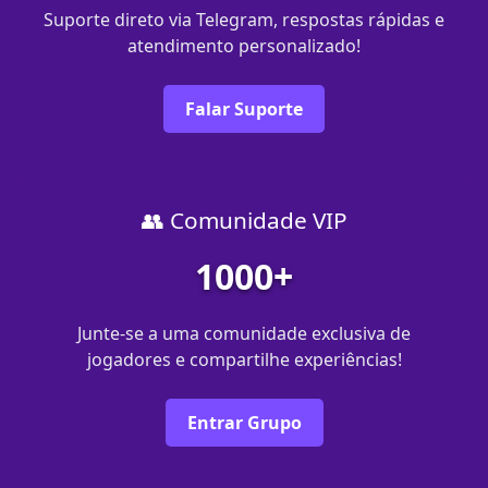
Suporte direto via Telegram, respostas rápidas e
atendimento personalizado!
Falar Suporte
👥 Comunidade VIP
1000+
Junte-se a uma comunidade exclusiva de
jogadores e compartilhe experiências!
Entrar Grupo