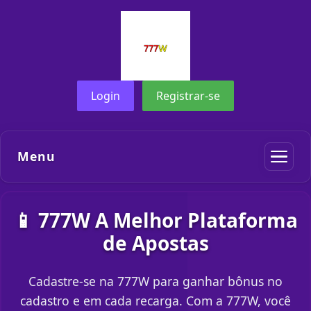
Login
Registrar-se
Menu
📱 777W A Melhor Plataforma
de Apostas
Cadastre-se na 777W para ganhar bônus no
cadastro e em cada recarga. Com a 777W, você